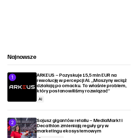
Najnowsze
ARKEUS – Pozyskuje 15,5 mln EUR na
rewolucję w percepcji AI. „Maszyny wciąż
działają po omacku. To właśnie problem,
który postanowiliśmy rozwiązać”
AI
Sojusz gigantów retailu – MediaMarkt i
Decathlon zmieniają reguły gry w
marketingu ekosystemowym