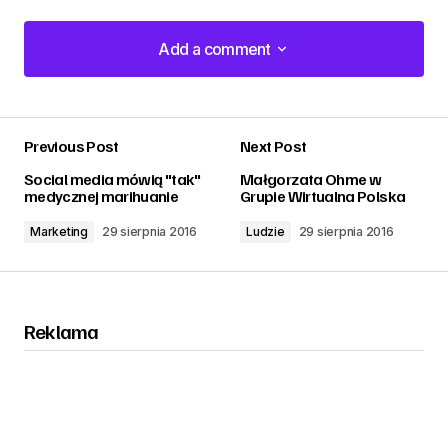
Add a comment
Add a comment
Previous Post
Next Post
zalogować
Social media mówią "tak"
Małgorzata Ohme w
medycznej marihuanie
Grupie Wirtualna Polska
Marketing
29 sierpnia 2016
Ludzie
29 sierpnia 2016
Reklama