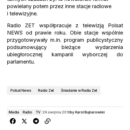
powielany potem przez inne stacje radiowe
i telewizyjne.
Radio ZET współpracuje z telewizją Polsat
NEWS od prawie roku. Obie stacje wspólnie
przygotowywały m.in. program publicystyczny
podsumowujący bieżące wydarzenia
ubiegłorocznej kampanii wyborczej do
parlamentu.
Polsat News
Radio Zet
Śniadanie w Radiu Zet
Media
Radio
TV
29 sierpnia 2016
by
Karol Bujnarowski