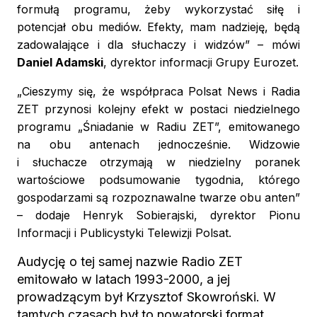
formułą programu, żeby wykorzystać siłę i
potencjał obu mediów. Efekty, mam nadzieję, będą
zadowalające i dla słuchaczy i widzów” – mówi
Daniel Adamski
, dyrektor informacji Grupy Eurozet.
„Cieszymy się, że współpraca Polsat News i Radia
ZET przynosi kolejny efekt w postaci niedzielnego
programu „Śniadanie w Radiu ZET”, emitowanego
na obu antenach jednocześnie. Widzowie
i słuchacze otrzymają w niedzielny poranek
wartościowe podsumowanie tygodnia, którego
gospodarzami są rozpoznawalne twarze obu anten”
– dodaje Henryk Sobierajski, dyrektor Pionu
Informacji i Publicystyki Telewizji Polsat.
Audycję o tej samej nazwie Radio ZET
emitowało w latach 1993-2000, a jej
prowadzącym był Krzysztof Skowroński. W
tamtych czasach był to nowatorski format