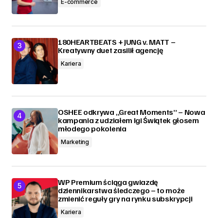
E-commerce
180HEARTBEATS + JUNG v. MATT –
Kreatywny duet zasilił agencję
Kariera
OSHEE odkrywa „Great Moments” – Nowa
kampania z udziałem Igi Świątek głosem
młodego pokolenia
Marketing
WP Premium ściąga gwiazdę
dziennikarstwa śledczego – to może
zmienić reguły gry na rynku subskrypcji
Kariera