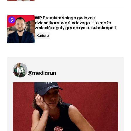
WP Premium ściąga gwiazdę
dziennikarstwa śledczego – to może
zmienić reguły gry na rynku subskrypcji
Kariera
@mediarun