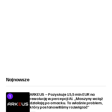
Najnowsze
ARKEUS – Pozyskuje 15,5 mln EUR na
rewolucję w percepcji AI. „Maszyny wciąż
działają po omacku. To właśnie problem,
który postanowiliśmy rozwiązać”