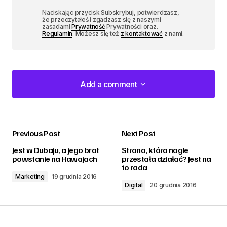
Naciskając przycisk Subskrybuj, potwierdzasz,
że przeczytałeś i zgadzasz się z naszymi
zasadami
Prywatność
Prywatności oraz.
Regulamin
. Możesz się też
z kontaktować
z nami.
Add a comment
Add a comment
Previous Post
Next Post
zalogować
Jest w Dubaju, a jego brat
Strona, która nagle
powstanie na Hawajach
przestała działać? Jest na
to rada
Marketing
19 grudnia 2016
Digital
20 grudnia 2016