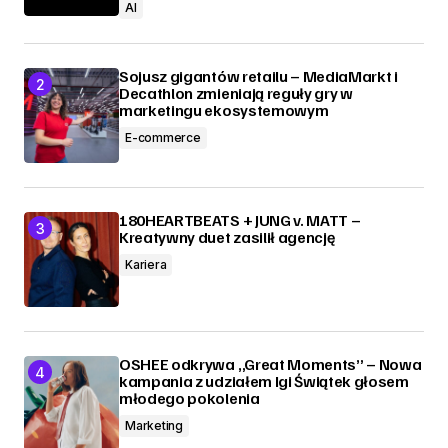
AI
Sojusz gigantów retailu – MediaMarkt i
Decathlon zmieniają reguły gry w
marketingu ekosystemowym
E-commerce
180HEARTBEATS + JUNG v. MATT –
Kreatywny duet zasilił agencję
Kariera
OSHEE odkrywa „Great Moments” – Nowa
kampania z udziałem Igi Świątek głosem
młodego pokolenia
Marketing