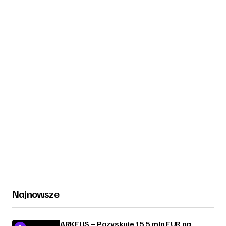
Najnowsze
ARKEUS – Pozyskuje 15,5 mln EUR na