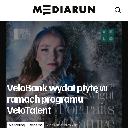
VeloBank wydał płytę w ramach programu VeloTalent
VeloBank wydał płytę w
ramach programu
VeloTalent
Marketing
Reklama
27 października 2023