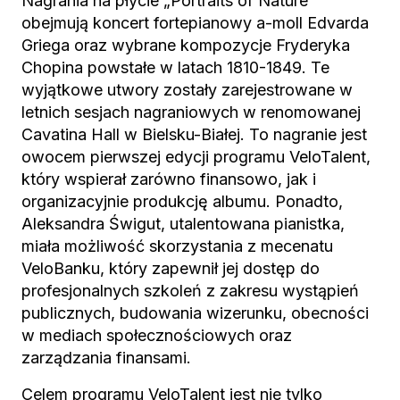
Nagrania na płycie „Portraits of Nature”
obejmują koncert fortepianowy a-moll Edvarda
Griega oraz wybrane kompozycje Fryderyka
Chopina powstałe w latach 1810-1849. Te
wyjątkowe utwory zostały zarejestrowane w
letnich sesjach nagraniowych w renomowanej
Cavatina Hall w Bielsku-Białej. To nagranie jest
owocem pierwszej edycji programu VeloTalent,
który wspierał zarówno finansowo, jak i
organizacyjnie produkcję albumu. Ponadto,
Aleksandra Świgut, utalentowana pianistka,
miała możliwość skorzystania z mecenatu
VeloBanku, który zapewnił jej dostęp do
profesjonalnych szkoleń z zakresu wystąpień
publicznych, budowania wizerunku, obecności
w mediach społecznościowych oraz
zarządzania finansami.
Celem programu VeloTalent jest nie tylko