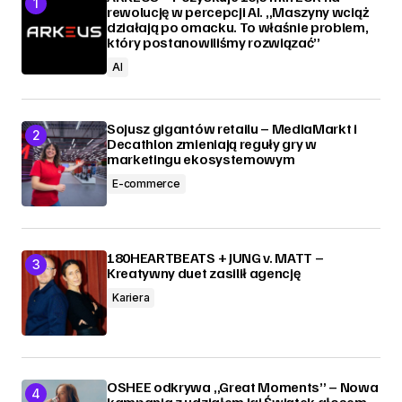
rewolucję w percepcji AI. „Maszyny wciąż
działają po omacku. To właśnie problem,
który postanowiliśmy rozwiązać”
AI
Sojusz gigantów retailu – MediaMarkt i
Decathlon zmieniają reguły gry w
marketingu ekosystemowym
E-commerce
180HEARTBEATS + JUNG v. MATT –
Kreatywny duet zasilił agencję
Kariera
OSHEE odkrywa „Great Moments” – Nowa
kampania z udziałem Igi Świątek głosem