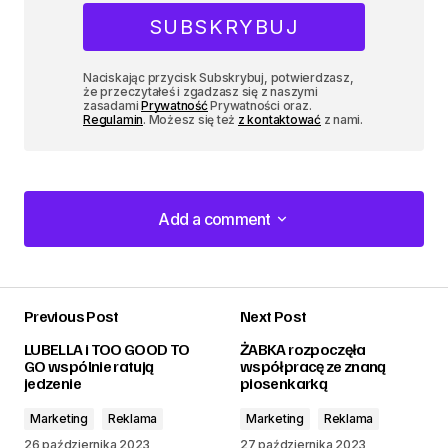
Naciskając przycisk Subskrybuj, potwierdzasz,
że przeczytałeś i zgadzasz się z naszymi
zasadami
Prywatność
Prywatności oraz.
Regulamin
. Możesz się też
z kontaktować
z nami.
Add a comment
Add a comment
Previous Post
Next Post
zalogować
LUBELLA i TOO GOOD TO
ŻABKA rozpoczęła
GO wspólnie ratują
współpracę ze znaną
jedzenie
piosenkarką
Marketing
Reklama
Marketing
Reklama
26 października 2023
27 października 2023