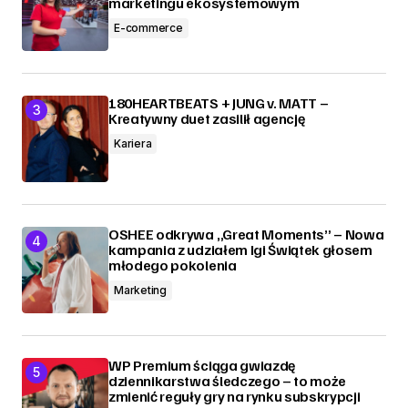
marketingu ekosystemowym
E-commerce
180HEARTBEATS + JUNG v. MATT –
Kreatywny duet zasilił agencję
Kariera
OSHEE odkrywa „Great Moments” – Nowa
kampania z udziałem Igi Świątek głosem
młodego pokolenia
Marketing
WP Premium ściąga gwiazdę
dziennikarstwa śledczego – to może
zmienić reguły gry na rynku subskrypcji