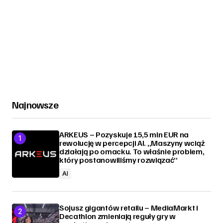
Najnowsze
ARKEUS – Pozyskuje 15,5 mln EUR na
rewolucję w percepcji AI. „Maszyny wciąż
działają po omacku. To właśnie problem,
który postanowiliśmy rozwiązać”
AI
Sojusz gigantów retailu – MediaMarkt i
Decathlon zmieniają reguły gry w