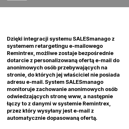
Dzi
ę
ki integracji systemu SALESmanago z
systemem retargetingu e-mailowego
Remintrex, mo
ż
liwe zostaje bezpo
ś
rednie
dotarcie z personalizowan
ą
ofert
ą
e-mail do
anonimowych osób przebywaj
ą
cych na
stronie, do których jej w
ł
a
ś
ciciel nie posiada
adresu e-mail. System SALESmanago
monitoruje zachowanie anonimowych osób
odwiedzaj
ą
cych stron
ę
www, a nast
ę
pnie
łą
czy to z danymi w systemie Remintrex,
przez który wysy
ł
any jest e-mail z
automatycznie dopasowan
ą
ofert
ą
.