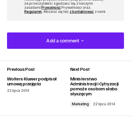
że przeczytałeś i zgadzasz się z naszymi
zasadami
Prywatność
Prywatności oraz.
Regulamin
. Możesz się też
z kontaktować
z nami.
Add a comment
Add a comment
Previous Post
Next Post
zalogować
Wolters Kluwer podpisał
Ministerstwo
umowę przejęcia
Administracji i Cyfryzacji
pomoże osobom słabo
22 lipca 2014
słyszącym
Marketing
22 lipca 2014