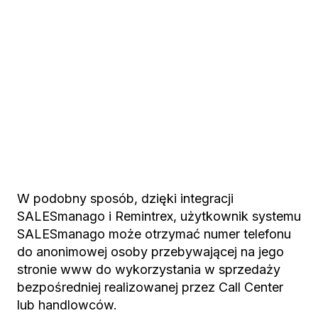
W podobny sposób, dzi
ę
ki integracji
SALESmanago i Remintrex, u
ż
ytkownik systemu
SALESmanago mo
ż
e otrzyma
ć
numer telefonu
do anonimowej osoby przebywaj
ą
cej na jego
stronie www do wykorzystania w sprzeda
ż
y
bezpo
ś
redniej realizowanej przez Call Center
lub handlowców.