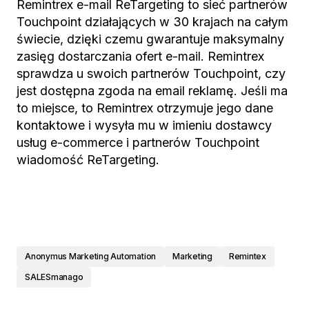
Remintrex e-mail ReTargeting to sie
ć
partnerów
Touchpoint dzia
ł
aj
ą
cych w 30 krajach na ca
ł
ym
ś
wiecie, dzi
ę
ki czemu gwarantuje maksymalny
zasi
ę
g dostarczania ofert e-mail. Remintrex
sprawdza u swoich partnerów Touchpoint, czy
jest dost
ę
pna zgoda na email reklam
ę
. Je
ś
li ma
to miejsce, to Remintrex otrzymuje jego dane
kontaktowe i wysy
ł
a mu w imieniu dostawcy
us
ł
ug e-commerce i partnerów Touchpoint
wiadomo
ść
ReTargeting.
Anonymus Marketing Automation
Marketing
Remintex
SALESmanago