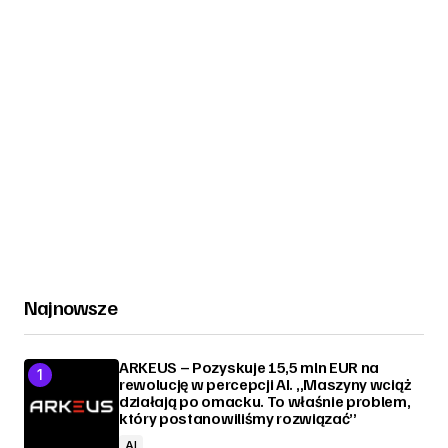
Najnowsze
ARKEUS – Pozyskuje 15,5 mln EUR na
rewolucję w percepcji AI. „Maszyny wciąż
działają po omacku. To właśnie problem,
który postanowiliśmy rozwiązać”
AI