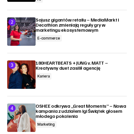
Sojusz gigantów retailu – MediaMarkt i
Decathlon zmieniają reguły gry w
marketingu ekosystemowym
E-commerce
180HEARTBEATS + JUNG v. MATT –
Kreatywny duet zasilił agencję
Kariera
OSHEE odkrywa „Great Moments” – Nowa
kampania z udziałem Igi Świątek głosem
młodego pokolenia
Marketing