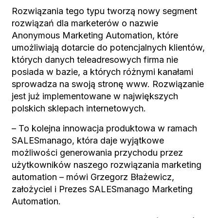
Rozwi
ą
zania tego typu tworz
ą
nowy segment
rozwi
ą
za
ń
dla marketerów o nazwie
Anonymous Marketing Automation, które
umo
ż
liwiaj
ą
dotarcie do potencjalnych klientów,
których danych teleadresowych firma nie
posiada w bazie, a których ró
ż
nymi kana
ł
ami
sprowadza na swoj
ą
stron
ę
www. Rozwi
ą
zanie
jest ju
ż
implementowane w najwi
ę
kszych
polskich sklepach internetowych.
– To kolejna innowacja produktowa w ramach
SALESmanago, która daje wyj
ą
tkowe
mo
ż
liwo
ś
ci generowania przychodu przez
u
ż
ytkowników naszego rozwi
ą
zania marketing
automation – mówi Grzegorz B
ł
a
ż
ewicz,
za
ł
o
ż
yciel i Prezes SALESmanago Marketing
Automation.