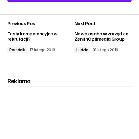
Add a comment
Previous Post
Next Post
zalogować
Testy kompetencyjne w
Nowa osoba w zarządzie
rekrutacji?
ZenithOptimedia Group
Poradnik
17 lutego 2016
Ludzie
18 lutego 2016
Reklama