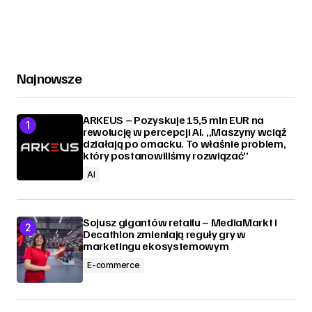
Najnowsze
ARKEUS – Pozyskuje 15,5 mln EUR na
rewolucję w percepcji AI. „Maszyny wciąż
działają po omacku. To właśnie problem,
który postanowiliśmy rozwiązać”
AI
Sojusz gigantów retailu – MediaMarkt i
Decathlon zmieniają reguły gry w
marketingu ekosystemowym
E-commerce