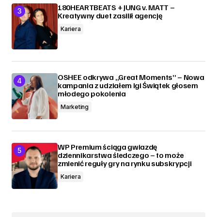
180HEARTBEATS + JUNG v. MATT –
Kreatywny duet zasilił agencję
Kariera
OSHEE odkrywa „Great Moments” – Nowa
kampania z udziałem Igi Świątek głosem
młodego pokolenia
Marketing
WP Premium ściąga gwiazdę
dziennikarstwa śledczego – to może
zmienić reguły gry na rynku subskrypcji
Kariera