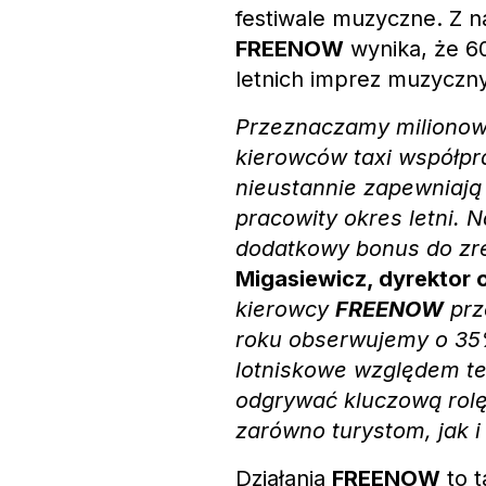
festiwale muzyczne. Z 
FREENOW
wynika, że 6
letnich imprez muzyczn
Przeznaczamy milionowy
kierowców taxi współpr
nieustannie zapewniają
pracowity okres letni. 
dodatkowy bonus do zr
Migasiewicz, dyrektor
kierowcy
FREENOW
prz
roku obserwujemy o 35
lotniskowe względem t
odgrywać kluczową rol
zarówno turystom, jak 
Działania
FREENOW
to t