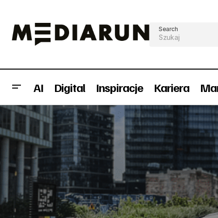
Search
AI
Digital
Inspiracje
Kariera
Mar
PZU został Sponsorem Oficjalnym 81.
FRE
Marketing
Tour de Pologne