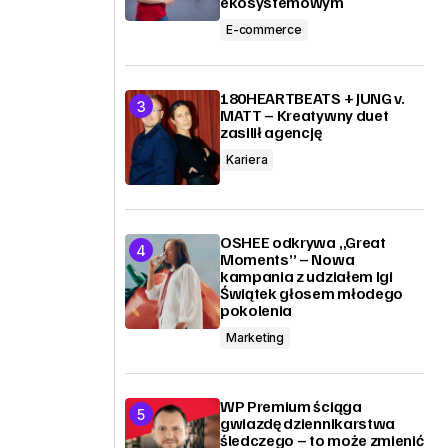
ekosystemowym
E-commerce
180HEARTBEATS + JUNG v.
MATT – Kreatywny duet
zasilił agencję
Kariera
OSHEE odkrywa „Great
Moments” – Nowa
kampania z udziałem Igi
Świątek głosem młodego
pokolenia
Marketing
WP Premium ściąga
gwiazdę dziennikarstwa
h
śledczego – to może zmienić