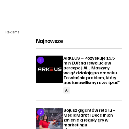
Reklama
Najnowsze
ARKEUS – Pozyskuje 15,5
mln EUR na rewolucję w
percepcji AI. „Maszyny
wciąż działają po omacku.
To właśnie problem, który
postanowiliśmy rozwiązać”
AI
Sojusz gigantów retailu –
MediaMarkt i Decathlon
zmieniają reguły gry w
marketingu