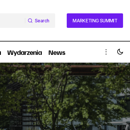
Search
MARKETING SUMMIT
Search
MARKETING SUMMIT
a
Wydarzenia
News
Najlepsze kampanie komunikacyjne
ów tego lata
zostaną docenione w konkursie PR
Wings!