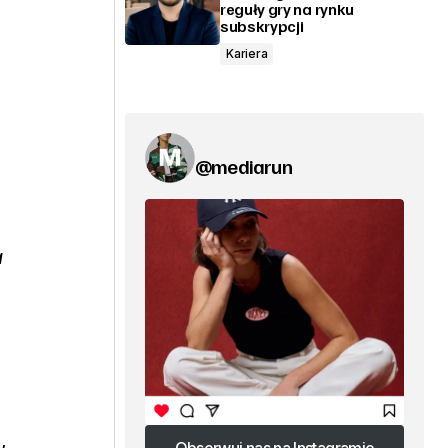
reguły gry na rynku
subskrypcji
Kariera
@mediarun
a
,