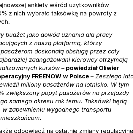
najnowszej ankiety wśród użytkowników
0% z nich wybrało taksówkę na powroty z
ych.
 budżet jako dowód uznania dla pracy
acujących z naszą platformą, którzy
 pasażerom doskonałą obsługę przez cały
Najbardziej zaangażowani kierowcy otrzymają
ealizowanych kursów
– powiedział Oliwier
 operacyjny FREENOW w Polsce
–
Zeszłego lat
ewieźli miliony pasażerów na lotnisko. W tym
% zwiększony popyt pasażerów na przejazdy
ego samego okresu rok temu. Taksówki będą
ę w zapewnieniu wygodnego transportu
i mieszkańcom.
akże odpowiedź na ostatnie zmiany regulacyjne