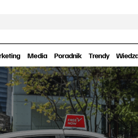
keting
Media
Poradnik
Trendy
Wiedz
ENOW przeznacza 1 milion PLN na aktywizację kierowc