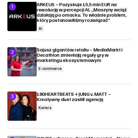
ARKEUS – Pozyskuje 15,5 mln EUR na
rewolucję w percepcji AI. „Maszyny wciąż
działają po omacku. To właśnie problem,
który postanowiliśmy rozwiązać”
AI
Sojusz gigantów retailu – MediaMarkt i
Decathlon zmieniają reguły gry w
marketingu ekosystemowym
E-commerce
180HEARTBEATS + JUNG v. MATT –
Kreatywny duet zasilił agencję
Kariera