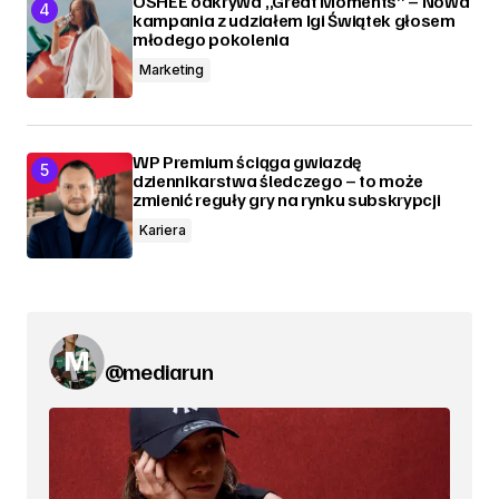
OSHEE odkrywa „Great Moments” – Nowa
kampania z udziałem Igi Świątek głosem
młodego pokolenia
Marketing
WP Premium ściąga gwiazdę
dziennikarstwa śledczego – to może
zmienić reguły gry na rynku subskrypcji
Kariera
@mediarun