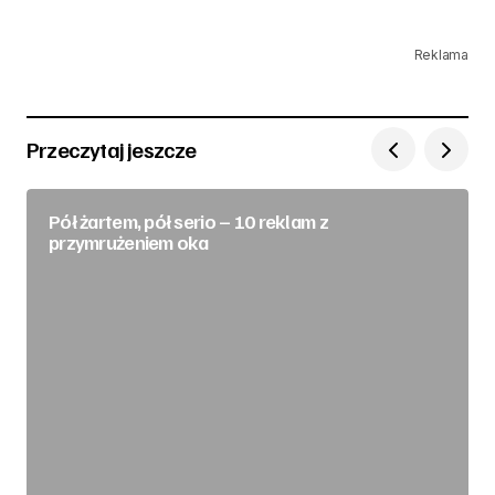
Reklama
Przeczytaj jeszcze
Pół żartem, pół serio – 10 reklam z
przymrużeniem oka