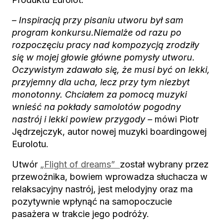
– I
nspiracją przy pisaniu utworu był sam
program konkursu
.
Niemalże od razu po
rozpoczęciu pracy nad kompozycją zrodziły
się w mojej głowie główne pomysły utworu.
Oczywistym zdawało się, że musi być
on lekki,
przyjemny dla ucha, lecz przy tym niezbyt
monotonny.
Chciałem za pomocą muzyki
wnieść na pokłady samolot
ów pogodny
nastrój i lekki powiew przygody –
mówi Piotr
Jędrzejczyk, autor nowej muzyki boardingowej
Eurolotu.
Utwór
„Flight of dreams”
został wybrany przez
przewoźnika, bowiem wprowadza słuchacza
w
relaksacyjny nastrój, jest melodyjny oraz
ma
pozytywnie wpłynąć na samopoczucie
pasażera w trakcie jego podróży.