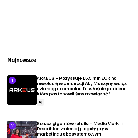
Najnowsze
ARKEUS – Pozyskuje 15,5 mln EUR na
rewolucję w percepcji AI. „Maszyny wciąż
działają po omacku. To właśnie problem,
który postanowiliśmy rozwiązać”
AI
Sojusz gigantów retailu – MediaMarkt i
Decathlon zmieniają reguły gry w
marketingu ekosystemowym