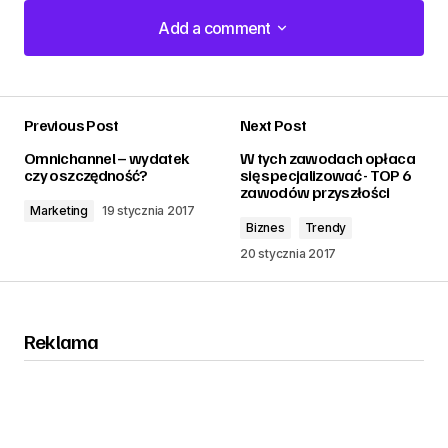
Add a comment
Add a comment
Previous Post
Next Post
zalogować
Omnichannel – wydatek
W tych zawodach opłaca
czy oszczędność?
się specjalizować - TOP 6
zawodów przyszłości
Marketing
19 stycznia 2017
Biznes
Trendy
20 stycznia 2017
Reklama