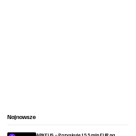
Najnowsze
ARKEUS – Pozyskuje 15,5 mln EUR na