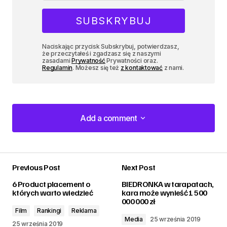
Naciskając przycisk Subskrybuj, potwierdzasz,
że przeczytałeś i zgadzasz się z naszymi
zasadami
Prywatność
Prywatności oraz.
Regulamin
. Możesz się też
z kontaktować
z nami.
Add a comment
Add a comment
Previous Post
Next Post
zalogować
6 Product placement o
BIEDRONKA w tarapatach,
których warto wiedzieć
kara może wynieść 1 500
000 000 zł
Film
Rankingi
Reklama
Media
25 września 2019
25 września 2019