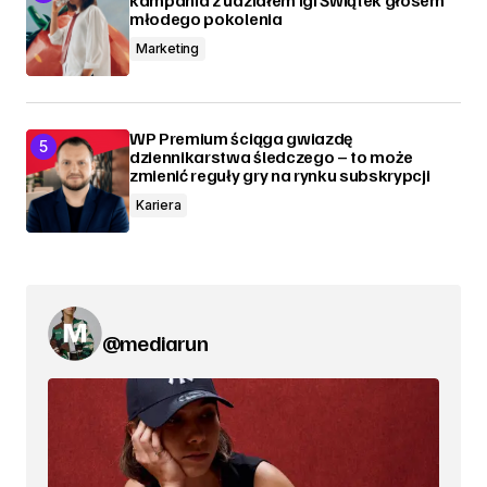
młodego pokolenia
Marketing
WP Premium ściąga gwiazdę
dziennikarstwa śledczego – to może
zmienić reguły gry na rynku subskrypcji
Kariera
@mediarun