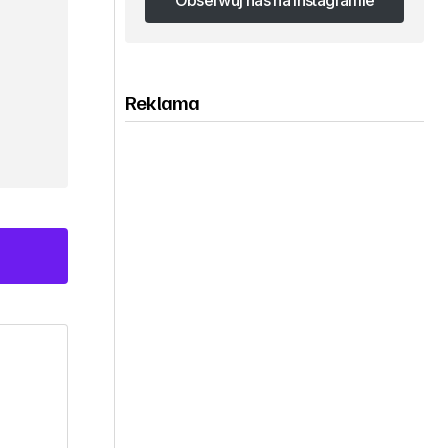
Obserwuj nas na Instagramie
Obserwuj nas na Instagramie
Reklama