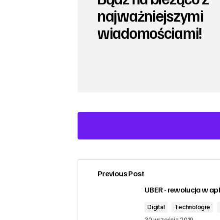
najważniejszymi
wiadomościami!
Previous Post
zalogować
UBER - rewolucja w apl
Digital
Technologie
30 września 2019