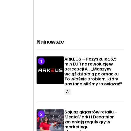
Najnowsze
ARKEUS – Pozyskuje 15,5
mln EUR na rewolucję w
percepcji AI. „Maszyny
wciąż działają po omacku.
To właśnie problem, który
postanowiliśmy rozwiązać”
AI
Sojusz gigantów retailu –
MediaMarkt i Decathlon
zmieniają reguły gry w
marketingu