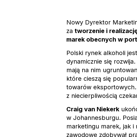
Nowy Dyrektor Marketin
za
tworzenie i realizac
marek obecnych w port
Polski rynek alkoholi je
dynamicznie się rozwij
mają na nim ugruntowan
które cieszą się popula
towarów eksportowych. O
z niecierpliwością czek
Craig van Niekerk
ukońc
w Johannesburgu. Posi
marketingu marek, jak 
zawodowe zdobywał prac