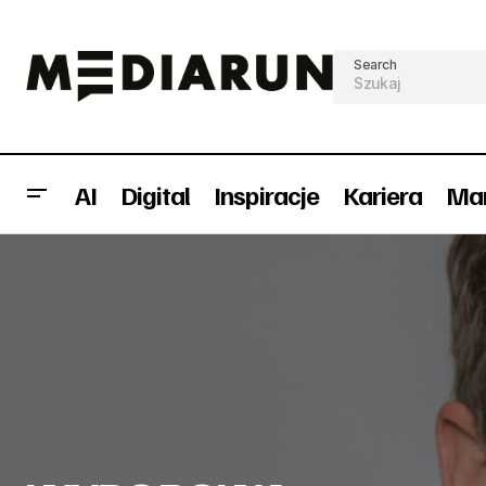
Search
AI
Digital
Inspiracje
Kariera
Mar
UBER - rewolucja w aplikacji
Ka