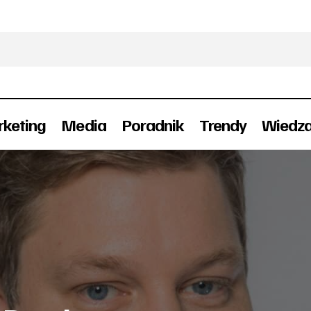
keting
Media
Poradnik
Trendy
Wiedz
WYBOROWA z nowym Dyrektorem Marketin
riera
Ludzie