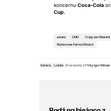
koncernu
Coca-Cola
or
Cup
.
awans
CMO
Craig van Niekerk
Wyborowa Pernod Ricard
Kariera
Ludzie
30 września 2019
by
Igor Klimek
Bądź na bieżąco z