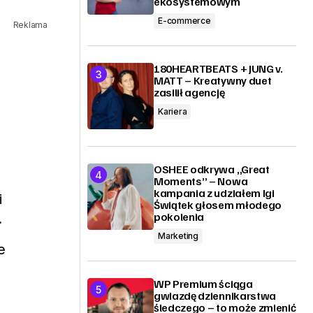
ekosystemowym
E-commerce
Reklama
180HEARTBEATS + JUNG v.
MATT – Kreatywny duet
zasilił agencję
Kariera
OSHEE odkrywa „Great
Moments” – Nowa
kampania z udziałem Igi
i
Świątek głosem młodego
pokolenia
.
Marketing
e
WP Premium ściąga
gwiazdę dziennikarstwa
śledczego – to może zmienić