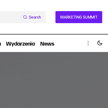
Search
MARKETING SUMMIT
Search
MARKETING SUMMIT
a
Wydarzenia
News
gu
STARBUCKS rozstrzygnął przetarg