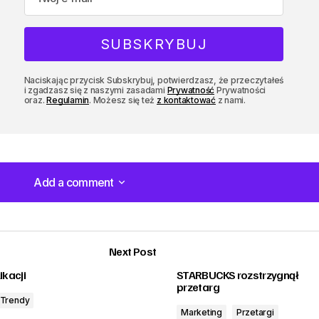
Naciskając przycisk Subskrybuj, potwierdzasz, że przeczytałeś
i zgadzasz się z naszymi zasadami
Prywatność
Prywatności
oraz.
Regulamin
. Możesz się też
z kontaktować
z nami.
Add a comment
Add a comment
Next Post
ikacji
STARBUCKS rozstrzygnął
przetarg
Trendy
Marketing
Przetargi