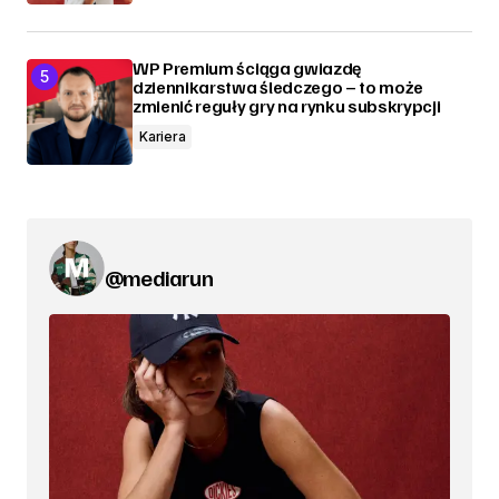
WP Premium ściąga gwiazdę
dziennikarstwa śledczego – to może
zmienić reguły gry na rynku subskrypcji
Kariera
@mediarun