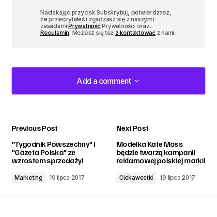
Naciskając przycisk Subskrybuj, potwierdzasz,
że przeczytałeś i zgadzasz się z naszymi
zasadami
Prywatność
Prywatności oraz.
Regulamin
. Możesz się też
z kontaktować
z nami.
Add a comment
Add a comment
Previous Post
Next Post
zalogować
"Tygodnik Powszechny" i
Modelka Kate Moss
"Gazeta Polska" ze
będzie twarzą kampanii
wzrostem sprzedaży!
reklamowej polskiej marki!
Marketing
19 lipca 2017
Ciekawostki
19 lipca 2017