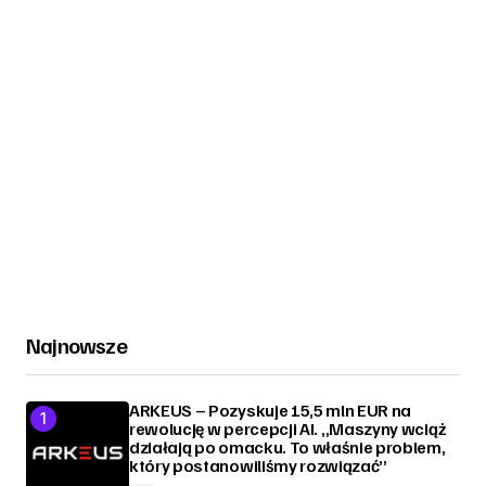
Najnowsze
ARKEUS – Pozyskuje 15,5 mln EUR na
rewolucję w percepcji AI. „Maszyny wciąż
działają po omacku. To właśnie problem,
który postanowiliśmy rozwiązać”