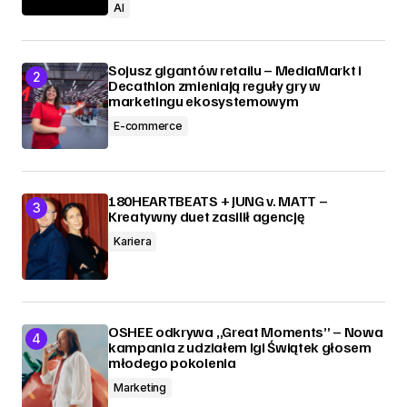
AI
Sojusz gigantów retailu – MediaMarkt i
Decathlon zmieniają reguły gry w
marketingu ekosystemowym
E-commerce
180HEARTBEATS + JUNG v. MATT –
Kreatywny duet zasilił agencję
Kariera
OSHEE odkrywa „Great Moments” – Nowa
kampania z udziałem Igi Świątek głosem
młodego pokolenia
Marketing