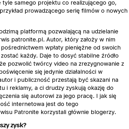
 tyle samego projektu co realizującego go,
 przykład prowadzącego serię filmów o nowych
rodzimą platformą pozwalającą na udzielanie
rwis patronite.pl. Autor, który założy w nim
go pośrednictwem wpłaty pieniężne od swoich
ostać każdy. Daje to dosyć stabilne źródło
że pozwolić twórcy video na zrezygnowanie z
oświęcenie się jedynie działalności w
autor i publiczność przestają być skazani na
u i reklamy, a ci drudzy zyskują okazję do
enia się autorowi za jego pracę. I jak się
ność internetowa jest do tego
wisu Patronite korzystali głównie blogerzy.
szy zysk?