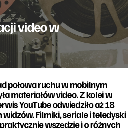
acji video w
ad połowa ruchu w mobilnym
yła materiałów video. Z kolei w
erwis YouTube odwiedziło aż 18
widzów. Filmiki, seriale i teledyski
praktycznie wszędzie i o różnych