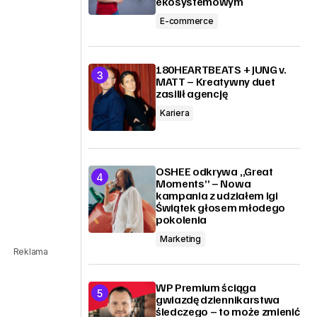
ekosystemowym
E-commerce
180HEARTBEATS + JUNG v.
MATT – Kreatywny duet
zasilił agencję
Kariera
OSHEE odkrywa „Great
Moments” – Nowa
kampania z udziałem Igi
Świątek głosem młodego
pokolenia
Marketing
Reklama
WP Premium ściąga
gwiazdę dziennikarstwa
śledczego – to może zmienić