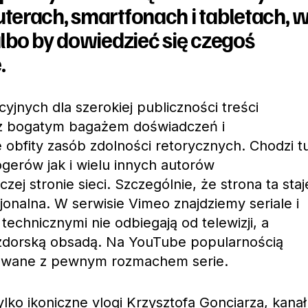
terach, smartfonach i tabletach, 
lbo by dowiedzieć się czegoś
.
cyjnych dla szerokiej publiczności treści
 z bogatym bagażem doświadczeń i
obfity zasób zdolności retorycznych. Chodzi t
gerów jak i wielu innych autorów
zej stronie sieci. Szczególnie, że strona ta staj
sjonalna. W serwisie Vimeo znajdziemy seriale i
 technicznymi nie odbiegają od telewizji, a
zdorską obsadą. Na YouTube popularnością
lizowane z pewnym rozmachem serie.
ko ikoniczne vlogi Krzysztofa Gonciarza, kanał