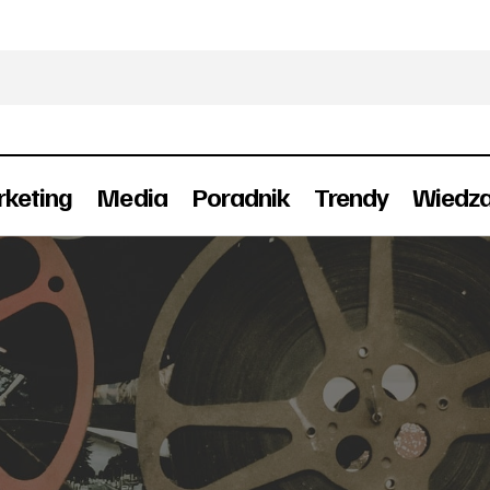
keting
Media
Poradnik
Trendy
Wiedz
Jak zarabiać na publikacji video w interneci
igital
Internet