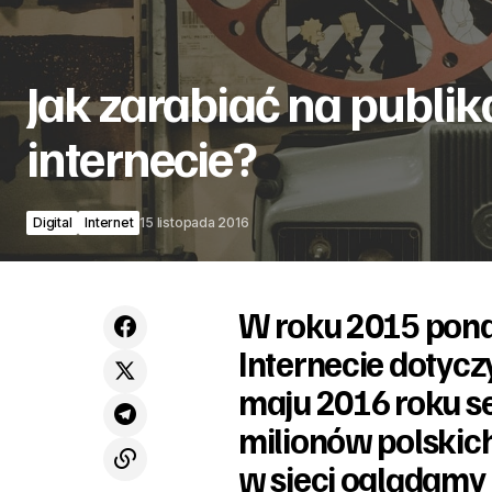
Jak zarabiać na publik
internecie?
Digital
Internet
15 listopada 2016
W roku 2015 pon
Internecie dotycz
maju 2016 roku s
milionów polskich 
w sieci oglądamy 