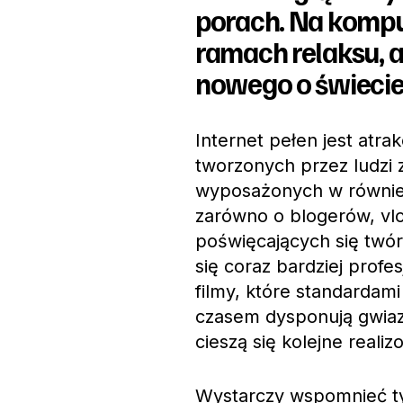
porach. Na kompu
ramach relaksu, a
nowego o świecie
Internet pełen jest atrak
tworzonych przez ludzi
wyposażonych w równie 
zarówno o blogerów, vlo
poświęcających się twórc
się coraz bardziej profe
filmy, które standardami
czasem dysponują gwia
cieszą się kolejne rea
Wystarczy wspomnieć tyl