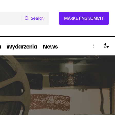
Search
MARKETING SUMMIT
Search
MARKETING SUMMIT
a
Wydarzenia
News
Grupa Sarigato z nową specjalistką od
e?
PR-u