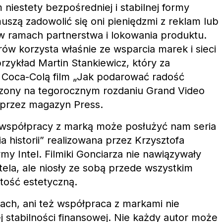
m niestety bezpośredniej i stabilnej formy
szą zadowolić się oni pieniędzmi z reklam lub
w ramach partnerstwa i lokowania produktu.
ów korzysta właśnie ze wsparcia marek i sieci
przykład Martin Stankiewicz, który za
z Coca-Colą film „Jak podarować radość
odzony na tegorocznym rozdaniu Grand Video
przez magazyn Press.
d współpracy z marką może posłużyć nam seria
a historii” realizowana przez Krzysztofa
rmy Intel. Filmiki Gonciarza nie nawiązywały
ela, ale niosły ze sobą przede wszystkim
rtość estetyczną.
mach, ani też współpraca z markami nie
j stabilności finansowej. Nie każdy autor może