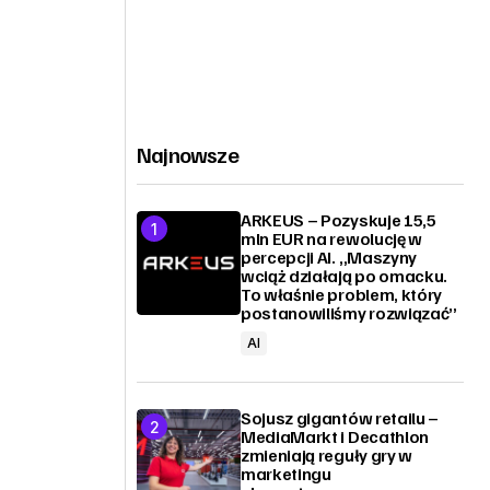
Najnowsze
ARKEUS – Pozyskuje 15,5
mln EUR na rewolucję w
percepcji AI. „Maszyny
wciąż działają po omacku.
To właśnie problem, który
postanowiliśmy rozwiązać”
AI
Sojusz gigantów retailu –
MediaMarkt i Decathlon
zmieniają reguły gry w
marketingu