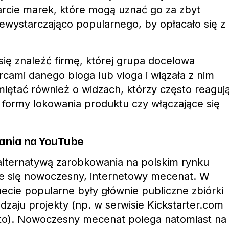
arcie marek, które mogą uznać go za zbyt
ewystarczająco popularnego, by opłacało się z
się znaleźć firmę, której grupa docelowa
rcami danego bloga lub vloga i wiązała z nim
iętać również o widzach, którzy często reaguj
e formy lokowania produktu czy włączające się
iania na YouTube
 alternatywą zarobkowania na polskim rynku
je się nowoczesny, internetowy mecenat. W
necie popularne były głównie publiczne zbiórki
dzaju projekty (np. w serwisie Kickstarter.com
to). Nowoczesny mecenat polega natomiast na