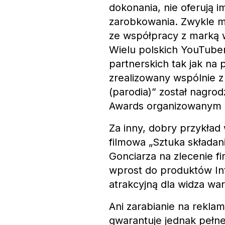
dokonania, nie oferują i
zarobkowania. Zwykle mu
ze współpracy z marką 
Wielu polskich YouTuber
partnerskich tak jak na 
zrealizowany wspólnie 
(parodia)” został nagr
Awards organizowanym 
Za inny, dobry przykła
filmowa „Sztuka składani
Gonciarza na zlecenie fi
wprost do produktów Int
atrakcyjną dla widza wa
Ani zarabianie na rekla
gwarantuje jednak pełne