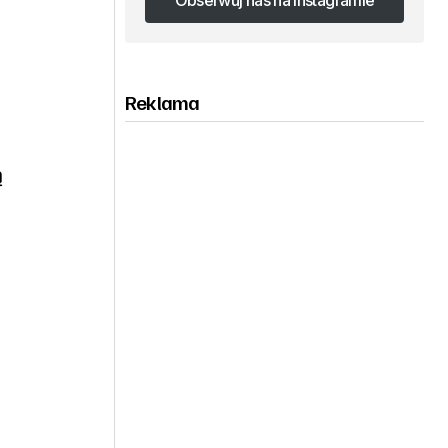
Obserwuj nas na Instagramie
Obserwuj nas na Instagramie
Reklama
ą