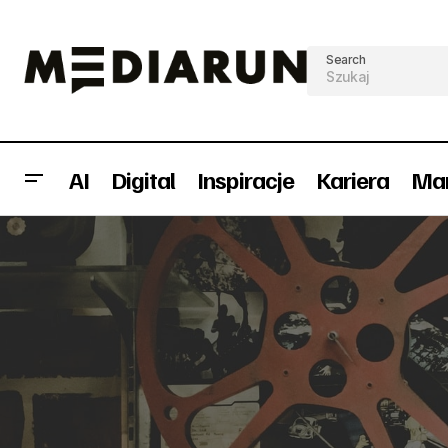
Search
AI
Digital
Inspiracje
Kariera
Mar
Nowa marka samochodowa LYNK &
D
CO