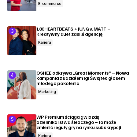
E-commerce
180HEARTBEATS + JUNG v. MATT –
Kreatywny duet zasilił agencję
Kariera
OSHEE odkrywa „Great Moments” – Nowa
kampania z udziałem Igi Świątek głosem
młodego pokolenia
Marketing
WP Premium ściąga gwiazdę
dziennikarstwa śledczego – to może
zmienić reguły gry na rynku subskrypcji
Kariera