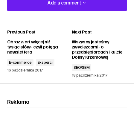
Add a comment
Add a comment
Previous Post
Next Post
zalogować
Obraz wart więcej niż
Wszyscy jesteśmy
tysiąc słów - czyli potęga
zwycięzcami - o
newslettera
przedsiębiorcach i kulcie
Doliny Krzemowej
E-commerce
Eksperci
SEO/SEM
16 października 2017
18 października 2017
Reklama