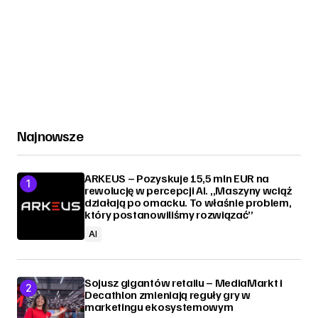
Najnowsze
ARKEUS – Pozyskuje 15,5 mln EUR na
rewolucję w percepcji AI. „Maszyny wciąż
działają po omacku. To właśnie problem,
który postanowiliśmy rozwiązać”
AI
Sojusz gigantów retailu – MediaMarkt i
Decathlon zmieniają reguły gry w
marketingu ekosystemowym