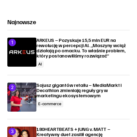
Najnowsze
ARKEUS – Pozyskuje 15,5 mln EUR na
rewolucję w percepcji AI. „Maszyny wciąż
działają po omacku. To właśnie problem,
który postanowiliśmy rozwiązać”
AI
Sojusz gigantów retailu – MediaMarkt i
Decathlon zmieniają reguły gry w
marketingu ekosystemowym
E-commerce
180HEARTBEATS + JUNG v. MATT –
Kreatywny duet zasilił agencję