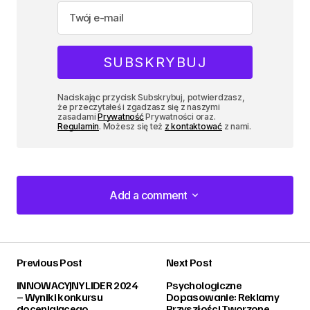
Naciskając przycisk Subskrybuj, potwierdzasz,
że przeczytałeś i zgadzasz się z naszymi
zasadami
Prywatność
Prywatności oraz.
Regulamin
. Możesz się też
z kontaktować
z nami.
Add a comment
Add a comment
Previous Post
Next Post
zalogować
INNOWACYJNY LIDER 2024
Psychologiczne
– Wyniki konkursu
Dopasowanie: Reklamy
doceniającego
Przyszłości Tworzone