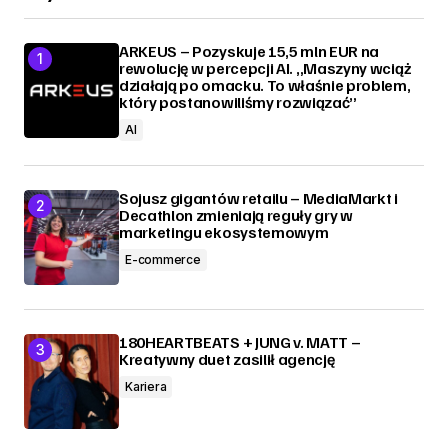
ARKEUS – Pozyskuje 15,5 mln EUR na
rewolucję w percepcji AI. „Maszyny wciąż
działają po omacku. To właśnie problem,
który postanowiliśmy rozwiązać”
AI
Sojusz gigantów retailu – MediaMarkt i
Decathlon zmieniają reguły gry w
marketingu ekosystemowym
E-commerce
180HEARTBEATS + JUNG v. MATT –
Kreatywny duet zasilił agencję
Kariera