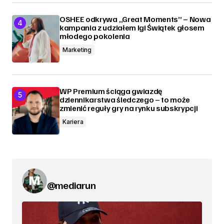
OSHEE odkrywa „Great Moments” – Nowa
kampania z udziałem Igi Świątek głosem
młodego pokolenia
Marketing
WP Premium ściąga gwiazdę
dziennikarstwa śledczego – to może
zmienić reguły gry na rynku subskrypcji
Kariera
@mediarun