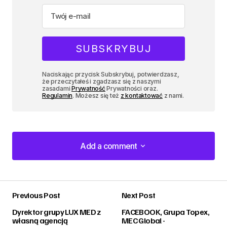
Naciskając przycisk Subskrybuj, potwierdzasz,
że przeczytałeś i zgadzasz się z naszymi
zasadami
Prywatność
Prywatności oraz.
Regulamin
. Możesz się też
z kontaktować
z nami.
Add a comment
Add a comment
Previous Post
Next Post
zalogować
Dyrektor grupy LUX MED z
FACEBOOK, Grupa Topex,
własną agencją
MEC Global -