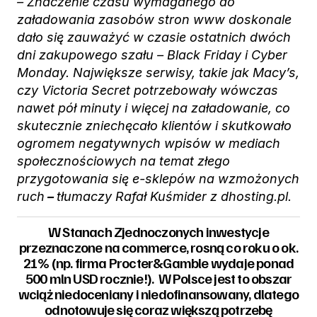
– Znaczenie czasu wymaganego do
załadowania zasobów stron www doskonale
dało się zauważyć w czasie ostatnich dwóch
dni zakupowego szału – Black Friday i Cyber
Monday. Największe serwisy, takie jak Macy’s,
czy Victoria Secret potrzebowały wówczas
nawet pół minuty i więcej na załadowanie, co
skutecznie zniechęcało klientów i skutkowało
ogromem negatywnych wpisów w mediach
społecznościowych na temat złego
przygotowania się e-sklepów na wzmożonych
ruch
–
tłumaczy Rafał Kuśmider z dhosting.pl.
W Stanach Zjednoczonych inwestycje
przeznaczone na commerce, rosną co roku o ok.
21% (np. firma Procter&Gamble wydaje ponad
500 mln USD rocznie!). W Polsce jest to obszar
wciąż niedoceniany i niedofinansowany, dlatego
odnotowuje się coraz większą potrzebę