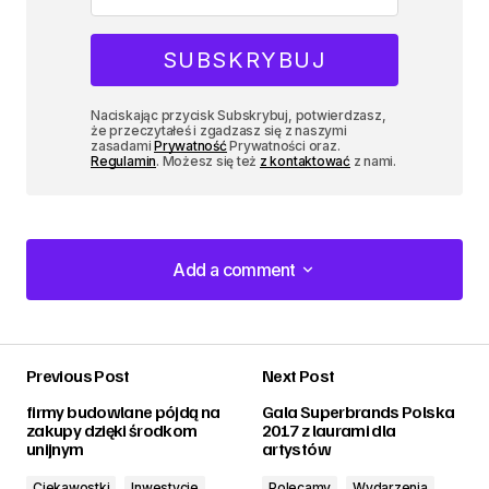
Naciskając przycisk Subskrybuj, potwierdzasz,
że przeczytałeś i zgadzasz się z naszymi
zasadami
Prywatność
Prywatności oraz.
Regulamin
. Możesz się też
z kontaktować
z nami.
Add a comment
Add a comment
Previous Post
Next Post
zalogować
firmy budowlane pójdą na
Gala Superbrands Polska
zakupy dzięki środkom
2017 z laurami dla
unijnym
artystów
Ciekawostki
Inwestycje
Polecamy
Wydarzenia