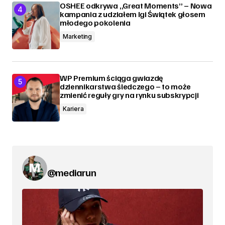
OSHEE odkrywa „Great Moments” – Nowa
kampania z udziałem Igi Świątek głosem
młodego pokolenia
Marketing
WP Premium ściąga gwiazdę
dziennikarstwa śledczego – to może
zmienić reguły gry na rynku subskrypcji
Kariera
@mediarun