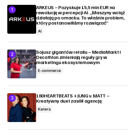
ARKEUS – Pozyskuje 15,5 mln EUR na
rewolucję w percepcji AI. „Maszyny wciąż
działają po omacku. To właśnie problem,
który postanowiliśmy rozwiązać”
AI
Sojusz gigantów retailu – MediaMarkt i
Decathlon zmieniają reguły gry w
marketingu ekosystemowym
E-commerce
180HEARTBEATS + JUNG v. MATT –
Kreatywny duet zasilił agencję
Kariera