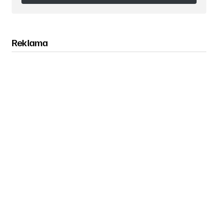
Obserwuj nas na Instagramie
Reklama