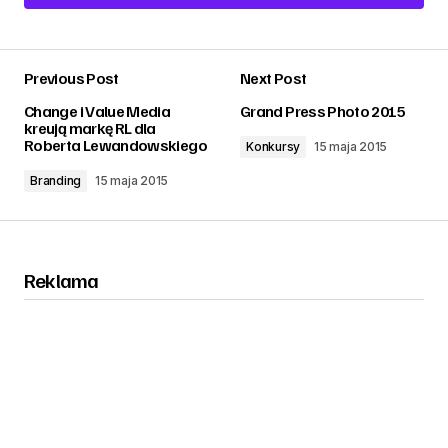
Add a comment
Previous Post
Next Post
zalogować
Change i Value Media
Grand Press Photo 2015
kreują markę RL dla
Roberta Lewandowskiego
Konkursy
15 maja 2015
Branding
15 maja 2015
Reklama