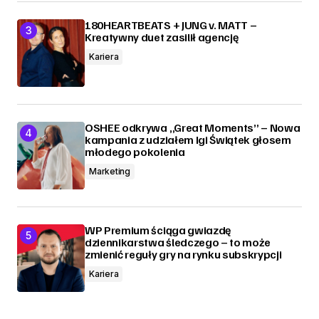
180HEARTBEATS + JUNG v. MATT –
Kreatywny duet zasilił agencję
Kariera
OSHEE odkrywa „Great Moments” – Nowa
kampania z udziałem Igi Świątek głosem
młodego pokolenia
Marketing
WP Premium ściąga gwiazdę
dziennikarstwa śledczego – to może
zmienić reguły gry na rynku subskrypcji
Kariera