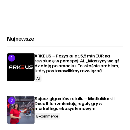
Najnowsze
ARKEUS – Pozyskuje 15,5 mln EUR na
rewolucję w percepcji AI. „Maszyny wciąż
działają po omacku. To właśnie problem,
który postanowiliśmy rozwiązać”
AI
Sojusz gigantów retailu – MediaMarkt i
Decathlon zmieniają reguły gry w
marketingu ekosystemowym
E-commerce