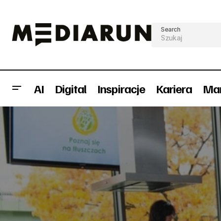
Search
AI
Digital
Inspiracje
Kariera
Mar
Konkursy
Marketin
Teen marketing – jak komunikować się
z pokoleniem digital natives?
Wydarzenia