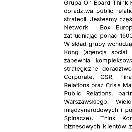
Grupa On Board Think K
doradztwa public relatio
strategii. Jesteśmy cz
Network i Box Europ
zatrudniając ponad 150
W skład grupy wchodzą: 
Kong (agencja social
zapewnia kompleksową
strategiczne doradztw
Corporate, CSR, Fina
Relations oraz Crisis M
Public Relations, par
Warszawskiego. Wiel
międzynarodowych i po
Spinacze). Think Ko
biznesowych klientów 