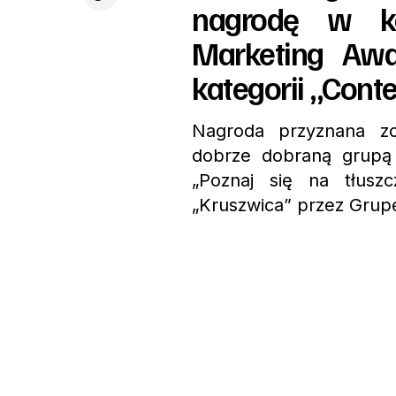
nagrodę w ko
Marketing Aw
kategorii „Cont
Nagroda przyznana zo
dobrze dobraną grupą 
„Poznaj się na tłusz
„Kruszwica” przez Grupę