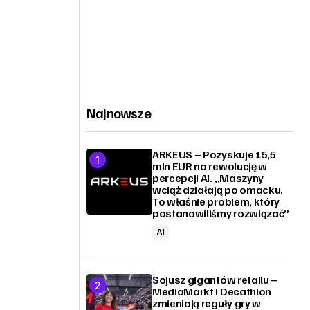
Najnowsze
ARKEUS – Pozyskuje 15,5
mln EUR na rewolucję w
percepcji AI. „Maszyny
wciąż działają po omacku.
To właśnie problem, który
postanowiliśmy rozwiązać”
AI
Sojusz gigantów retailu –
MediaMarkt i Decathlon
zmieniają reguły gry w