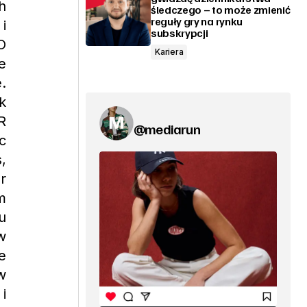
h
śledczego – to może zmienić
reguły gry na rynku
i
subskrypcji
O
Kariera
e
.
k
R
@mediarun
c
,
r
m
u
w
e
w
i