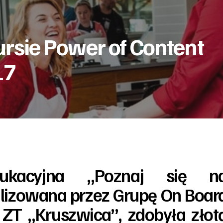
rsie Power of Content
17
ukacyjna „Poznaj się n
alizowana przez Grupę On Boar
 ZT „Kruszwica”, zdobyła złot