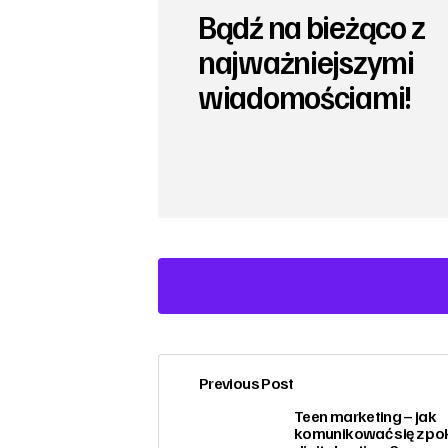
Bądź na bieżąco z
najważniejszymi
wiadomościami!
Previous Post
zalogować
Teen marketing – jak
komunikować się z po