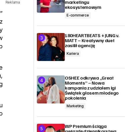
marketingu
Reklama
ekosystemowym
”
E-commerce
z
y
180HEARTBEATS + JUNG v.
w
MATT – Kreatywny duet
zasilił agencję
p
Kariera
e
,
OSHEE odkrywa „Great
Moments” – Nowa
g
kampania z udziałem Igi
Świątek głosem młodego
pokolenia
u
Marketing
o
WP Premium ściąga
gwiazdę dziennikarstwa