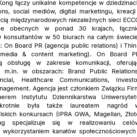
ong łączy unikalne kompetencje w dziedzinac
ns, social mediów, digital marketingu, kreacji 
ęścią międzynarodowych niezależnych sieci ECC
e obecnych w ponad 30 krajach, łączni
0 konsultantów w 50 biurach na całym świecie
On Board PR (agencja public relations) i Thin
 media & content marketing). On Board P
 obsługę w zakresie komunikacji, oferują
o m.in. w obszarach: Brand Public Relations
ncial, Healthcare Communications, Investo
anagement. Agencja jest członkiem Związku Fir
tnerem Instytutu Dziennikarstwa Uniwersytet
okrotnie była także laureatem nagród 
lskich konkursach (IPRA GWA, Magellan, Złot
ng specjalizuje się w realizowaniu celó
z wykorzystaniem kanałów społecznościowych 