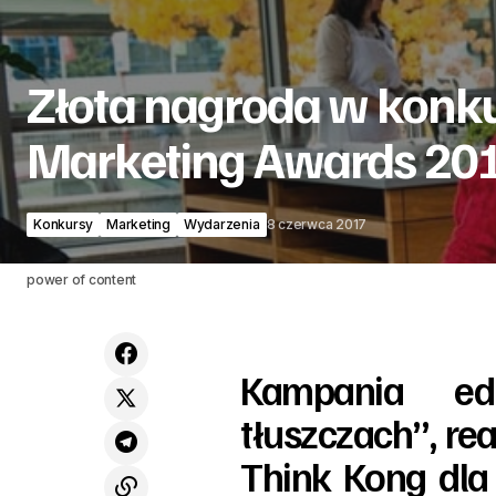
Złota nagroda w konku
Marketing Awards 20
Konkursy
Marketing
Wydarzenia
8 czerwca 2017
power of content
Kampania ed
tłuszczach”, re
Think Kong dla