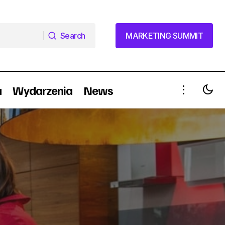
Search
MARKETING SUMMIT
Search
MARKETING SUMMIT
a
Wydarzenia
News
Marketing
Marki banków mają mniejszą siłę niż
telekomów czy samochodów [Raport]