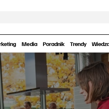
keting
Media
Poradnik
Trendy
Wiedz
Złota nagroda w konkursie Power of Content 
g
Awards 2017