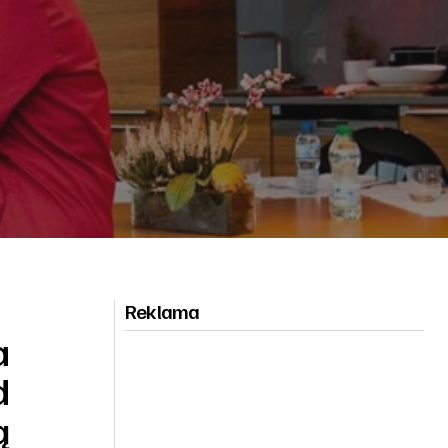
Reklama
a
d
ą