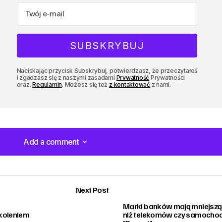
Naciskając przycisk Subskrybuj, potwierdzasz, że przeczytałeś
i zgadzasz się z naszymi zasadami
Prywatność
Prywatności
oraz.
Regulamin
. Możesz się też
z kontaktować
z nami.
Add a comment
Add a comment
Next Post
Marki banków mają mniejszą 
koleniem
niż telekomów czy samoch