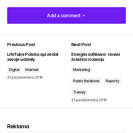
Add a comment
Add a comment
Previous Post
Next Post
zalogować
LifeTube Polska sprzedał
Energia odNowa - nowa
swoje udziały
ścieżka rozwoju
Digital
Internet
Marketing
21 października 2016
Public Relations
Raporty
Trendy
21 października 2016
Reklama