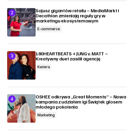
Sojusz gigantów retailu – MediaMarkt i
Decathlon zmieniają reguły gry w
marketingu ekosystemowym
E-commerce
180HEARTBEATS + JUNG v. MATT –
Kreatywny duet zasilił agencję
Kariera
OSHEE odkrywa „Great Moments” – Nowa
kampania z udziałem Igi Świątek głosem
młodego pokolenia
Marketing