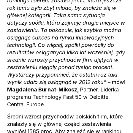
rankingu liderem została firma, która jeszcze
rok temu była zbyt młoda, by znaleźć się w
głównej kategorii. Taka sama sytuacja
dotyczy spółki, która zajmuje drugie miejsce w
zastawieniu. To pokazuje, jak szybko można
osiągnąć sukces na rynku innowacyjnych
technologii. Co więcej, spółki powróciły do
rezultatów osiąganych kilka lat wcześniej, gdy
średnie wzrosty przychodów firm ujętych w
zestawieniu sięgały ponad tysiąc procent.
Wystarczy przypomnieć, że ostatni raz taki
wynik udało się osiągnąć w 2012 roku”
– mówi
Magdalena Burnat-Mikosz,
Partner, Liderka
programu Technology Fast 50 w Deloitte
Central Europe.
Średni wzrost przychodów polskich firm, które
znalazły się w głównej części zestawienia
wyniósł 1585 proc. Aby znaleźć się w rankingu