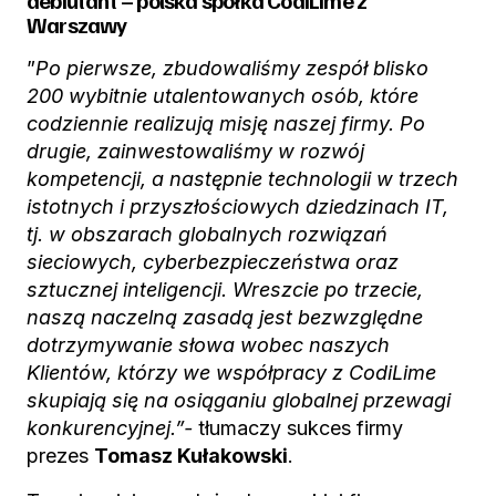
debiutant – polska spółka CodiLime z
Warszawy
”
Po pierwsze, zbudowaliśmy zespół blisko
200 wybitnie utalentowanych osób, które
codziennie realizują misję naszej firmy. Po
drugie, zainwestowaliśmy w rozwój
kompetencji, a następnie technologii w trzech
istotnych i przyszłościowych dziedzinach IT,
tj. w obszarach globalnych rozwiązań
sieciowych, cyberbezpieczeństwa oraz
sztucznej inteligencji. Wreszcie po trzecie,
naszą naczelną zasadą jest bezwzględne
dotrzymywanie słowa wobec naszych
Klientów, którzy we współpracy z CodiLime
skupiają się na osiąganiu globalnej przewagi
konkurencyjnej.”-
tłumaczy sukces firmy
prezes
Tomasz Kułakowski
.