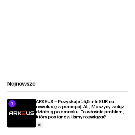
Najnowsze
ARKEUS – Pozyskuje 15,5 mln EUR na
rewolucję w percepcji AI. „Maszyny wciąż
działają po omacku. To właśnie problem,
który postanowiliśmy rozwiązać”
AI