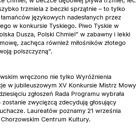
e chmiel, w beczce dębowej pływa trzmiel, lec
szybko trzmiela z beczki sprzątnie – to tylko
 – łamańców językowych nadesłanych przez
iego w konkursie Tyskiego. Piwo Tyskie w
olska Dusza, Polski Chmiel” w zabawny i lekki
mowę, zachęca również miłośników złotego
swoją polszczyzną”.
wskim wręczono nie tylko Wyróżnienia
cje w jubileuszowym XV Konkursie Mistrz Mowy
dziesięciu zgłoszeń Rada Programu wybrała
o zostanie zwycięzcą zdecydują głosujący
i słuchacze. Laureatów poznamy 21 września
w Chorzowskim Centrum Kultury.