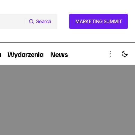
Search
MARKETING SUMMIT
Search
MARKETING SUMMIT
a
Wydarzenia
News
Sukces eksportowy polskich
kosmetyków (wideo)