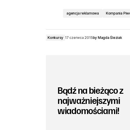
agencja reklamowa
Kompania Piw
Konkursy
17 czerwca 2015
by
Magda Śleziak
Bądź na bieżąco z
najważniejszymi
wiadomościami!