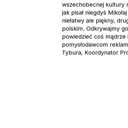
wszechobecnej kultury m
jak pisał niegdyś Mikołaj 
niełatwy ale piękny, dr
polskim. Odkrywajmy go
powiedzieć coś mądrze i
pomysłodawcom reklam i
Tybura, Koordynator Pr