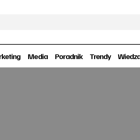
keting
Media
Poradnik
Trendy
Wiedz
Tyskie i Żubr Mistrzami Mowy Polskiej
Konkursy