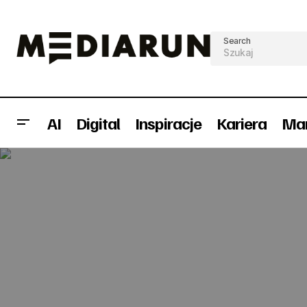
Search
AI
Digital
Inspiracje
Kariera
Mar
Omnichannel commerce – handel
przyszłości