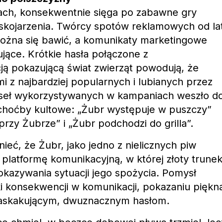
ch, konsekwentnie sięga po zabawne gry
skojarzenia. Twórcy spotów reklamowych od la
można się bawić, a komunikaty marketingowe
ujące. Krótkie hasła połączone z
ją pokazującą świat zwierząt powodują, że
i z najbardziej popularnych i lubianych przez
seł wykorzystywanych w kampaniach weszło d
 choćby kultowe: „Żubr występuje w puszczy”
rzy Żubrze” i „Żubr podchodzi do grilla”.
eć, że Żubr, jako jedno z nielicznych piw
 platformę komunikacyjną, w której złoty trune
kazywania sytuacji jego spożycia. Pomysł
ęki konsekwencji w komunikacji, pokazaniu piękn
 zaskakującym, dwuznacznym hasłom.