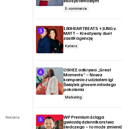
ekosystemowym
E-commerce
180HEARTBEATS + JUNG v.
MATT – Kreatywny duet
zasilił agencję
Kariera
OSHEE odkrywa „Great
Moments” – Nowa
kampania z udziałem Igi
Świątek głosem młodego
pokolenia
Marketing
WP Premium ściąga
Reklama
gwiazdę dziennikarstwa
śledczego – to może zmienić