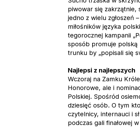
Sucho trzaska w skrzync
piwowar się zakrzątnie, 
jedno z wielu zgłoszeń
miłośników języka polsk
tegorocznej kampanii „P
sposób promuje polską 
trunku by „popisali się 
Najlepsi z najlepszych
Wczoraj na Zamku Króle
Honorowe, ale i nomina
Polskiej. Spośród osiem
dziesięć osób. O tym kt
czytelnicy, internauci 
podczas gali finałowej 