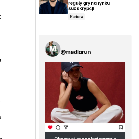
reguły gry na rynku
subskrypcji
t
Kariera
@mediarun
o
k
a