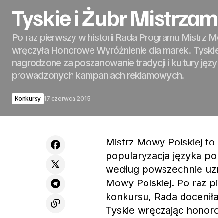
Tyskie i Żubr Mistrza
Po raz pierwszy w historii Rada Programu Mistrz M
wręczyła Honorowe Wyróżnienie dla marek. Tyskie 
nagrodzone za poszanowanie tradycji i kultury jęz
prowadzonych kampaniach reklamowych.
Konkursy
17 czerwca 2015
Mistrz Mowy Polskiej to
popularyzacja języka po
według powszechnie uzn
Mowy Polskiej. Po raz p
konkursu, Rada docenił
Tyskie wręczając honor