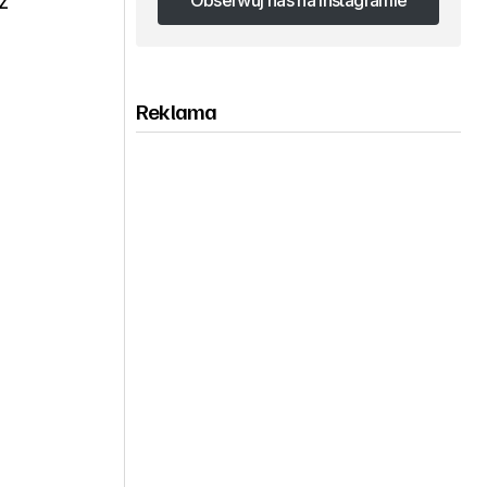
z
Obserwuj nas na Instagramie
Obserwuj nas na Instagramie
Reklama