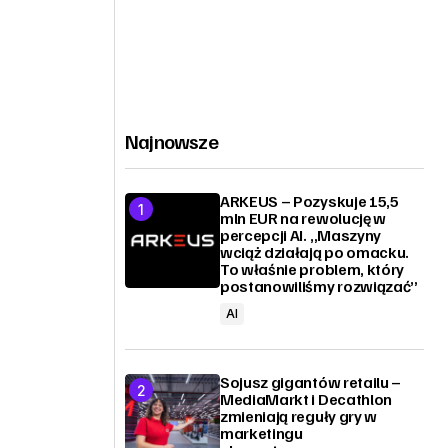
Najnowsze
ARKEUS – Pozyskuje 15,5
mln EUR na rewolucję w
percepcji AI. „Maszyny
wciąż działają po omacku.
To właśnie problem, który
postanowiliśmy rozwiązać”
AI
Sojusz gigantów retailu –
MediaMarkt i Decathlon
zmieniają reguły gry w
marketingu