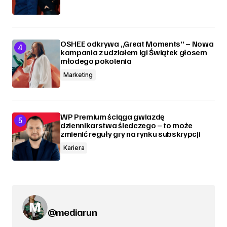
OSHEE odkrywa „Great Moments” – Nowa
kampania z udziałem Igi Świątek głosem
młodego pokolenia
Marketing
WP Premium ściąga gwiazdę
dziennikarstwa śledczego – to może
zmienić reguły gry na rynku subskrypcji
Kariera
@mediarun