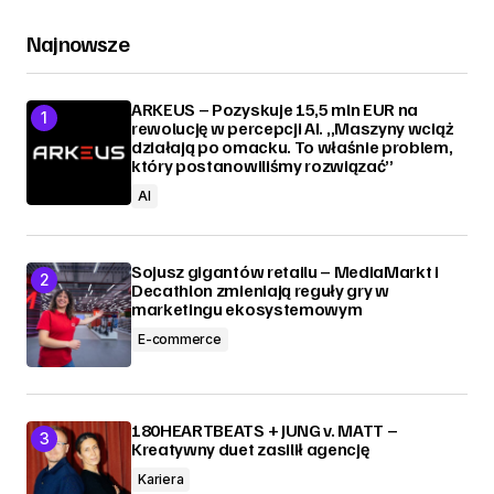
Najnowsze
ARKEUS – Pozyskuje 15,5 mln EUR na
rewolucję w percepcji AI. „Maszyny wciąż
działają po omacku. To właśnie problem,
który postanowiliśmy rozwiązać”
AI
Sojusz gigantów retailu – MediaMarkt i
Decathlon zmieniają reguły gry w
marketingu ekosystemowym
E-commerce
180HEARTBEATS + JUNG v. MATT –
Kreatywny duet zasilił agencję
Kariera