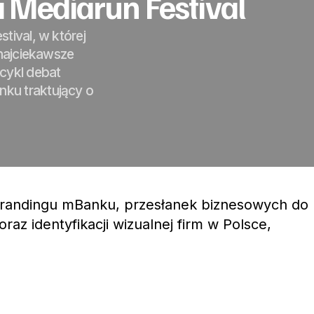
 Mediarun Festival
tival, w której
 najciekawsze
cykl debat
ku traktujący o
randingu mBanku, przesłanek biznesowych do
az identyfikacji wizualnej firm w Polsce,