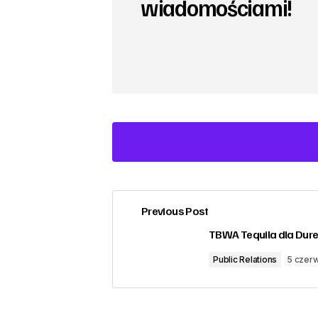
wiadomościami!
Previous Post
zalogować
TBWA Tequila dla Dur
Public Relations
5 czer