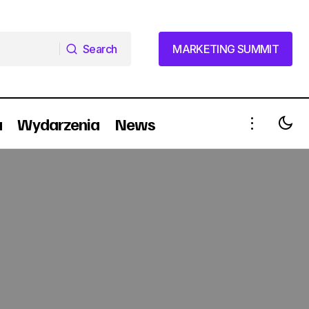
Search
MARKETING SUMMIT
Search
MARKETING SUMMIT
a
Wydarzenia
News
l
Europa otwarta na Polaka