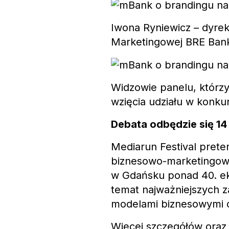
Iwona Ryniewicz – dyrek
Marketingowej BRE Ban
Widzowie panelu, którz
wzięcia udziału w konku
Debata odbędzie się 14 
Mediarun Festival prete
biznesowo-marketingowe
w Gdańsku ponad 40. ek
temat najważniejszych 
modelami biznesowymi o
Więcej szczegółów oraz 