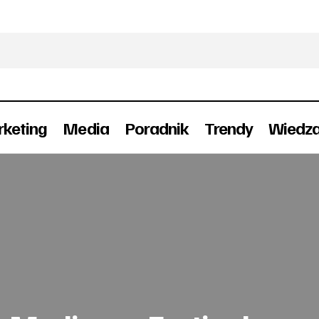
keting
Media
Poradnik
Trendy
Wiedz
mBank o brandingu na Mediarun Festiva
Event
Konferencje