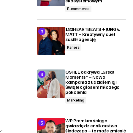
ekosystemowym
E-commerce
180HEARTBEATS + JUNG v.
MATT – Kreatywny duet
zasilił agencję
Kariera
OSHEE odkrywa „Great
Moments” – Nowa
kampania z udziałem Igi
Świątek głosem młodego
pokolenia
Marketing
WP Premium ściąga
gwiazdę dziennikarstwa
śledczego – to może zmienić
: