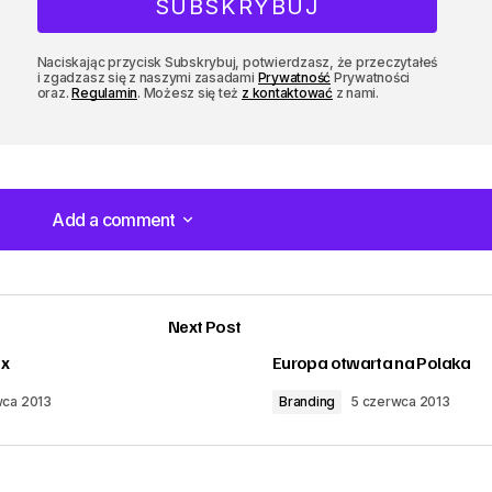
Naciskając przycisk Subskrybuj, potwierdzasz, że przeczytałeś
i zgadzasz się z naszymi zasadami
Prywatność
Prywatności
oraz.
Regulamin
. Możesz się też
z kontaktować
z nami.
Add a comment
Add a comment
Next Post
ex
Europa otwarta na Polaka
wca 2013
Branding
5 czerwca 2013