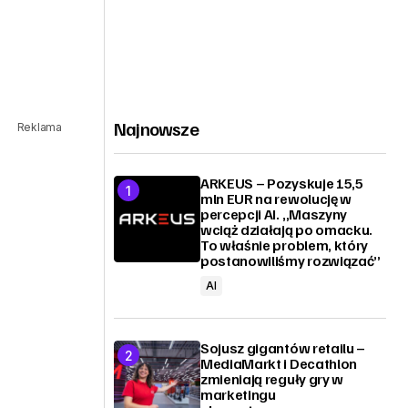
Najnowsze
Reklama
ARKEUS – Pozyskuje 15,5
mln EUR na rewolucję w
percepcji AI. „Maszyny
wciąż działają po omacku.
To właśnie problem, który
postanowiliśmy rozwiązać”
AI
Sojusz gigantów retailu –
MediaMarkt i Decathlon
zmieniają reguły gry w
marketingu