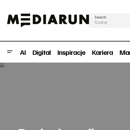
Search
AI
Digital
Inspiracje
Kariera
Mar
TBWA Tequila dla Durex