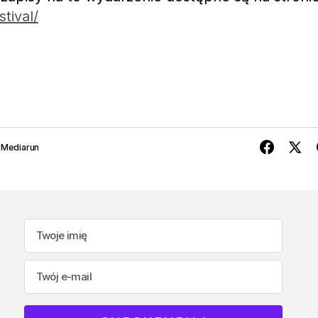
tival/
 Mediarun