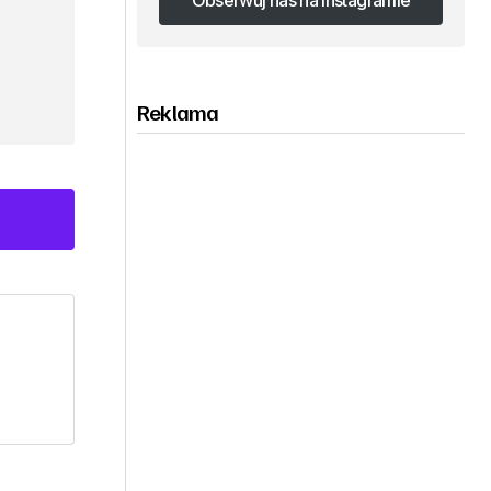
Obserwuj nas na Instagramie
Obserwuj nas na Instagramie
Reklama