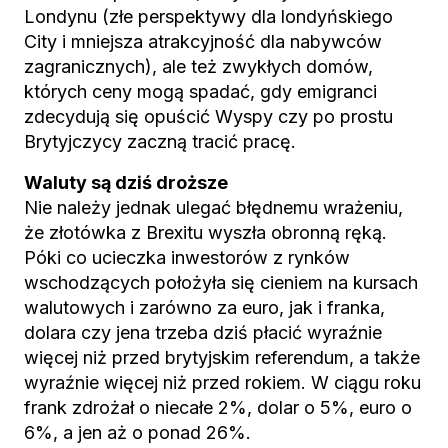
Londynu (złe perspektywy dla londyńskiego
City i mniejsza atrakcyjność dla nabywców
zagranicznych), ale też zwykłych domów,
których ceny mogą spadać, gdy emigranci
zdecydują się opuścić Wyspy czy po prostu
Brytyjczycy zaczną tracić pracę.
Waluty są dziś droższe
Nie należy jednak ulegać błędnemu wrażeniu,
że złotówka z Brexitu wyszła obronną ręką.
Póki co ucieczka inwestorów z rynków
wschodzących położyła się cieniem na kursach
walutowych i zarówno za euro, jak i franka,
dolara czy jena trzeba dziś płacić wyraźnie
więcej niż przed brytyjskim referendum, a także
wyraźnie więcej niż przed rokiem. W ciągu roku
frank zdrożał o niecałe 2%, dolar o 5%, euro o
6%, a jen aż o ponad 26%.