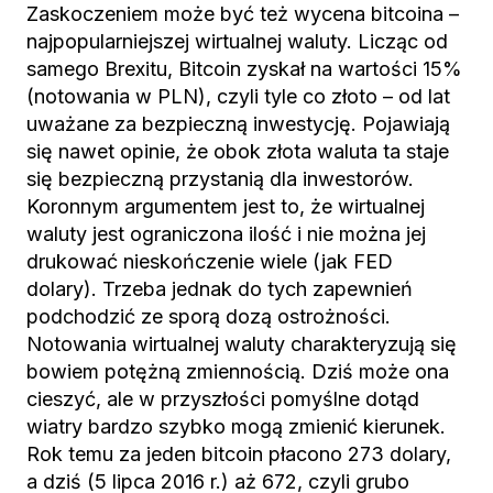
Zaskoczeniem może być też wycena bitcoina –
najpopularniejszej wirtualnej waluty. Licząc od
samego Brexitu, Bitcoin zyskał na wartości 15%
(notowania w PLN), czyli tyle co złoto – od lat
uważane za bezpieczną inwestycję. Pojawiają
się nawet opinie, że obok złota waluta ta staje
się bezpieczną przystanią dla inwestorów.
Koronnym argumentem jest to, że wirtualnej
waluty jest ograniczona ilość i nie można jej
drukować nieskończenie wiele (jak FED
dolary). Trzeba jednak do tych zapewnień
podchodzić ze sporą dozą ostrożności.
Notowania wirtualnej waluty charakteryzują się
bowiem potężną zmiennością. Dziś może ona
cieszyć, ale w przyszłości pomyślne dotąd
wiatry bardzo szybko mogą zmienić kierunek.
Rok temu za jeden bitcoin płacono 273 dolary,
a dziś (5 lipca 2016 r.) aż 672, czyli grubo