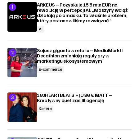
ARKEUS – Pozyskuje 15,5 mln EUR na
rewolucję w percepcji AI. „Maszyny wciąż
działają po omacku. To właśnie problem,
który postanowiliśmy rozwiązać”
AI
Sojusz gigantów retailu – MediaMarkt i
Decathlon zmieniają reguły gry w
marketingu ekosystemowym
E-commerce
180HEARTBEATS + JUNG v. MATT –
Kreatywny duet zasilił agencję
Kariera