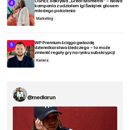
OSHEE odkrywa „Great Moments” – Nowa
kampania z udziałem Igi Świątek głosem
młodego pokolenia
Marketing
WP Premium ściąga gwiazdę
dziennikarstwa śledczego – to może
zmienić reguły gry na rynku subskrypcji
Kariera
@mediarun