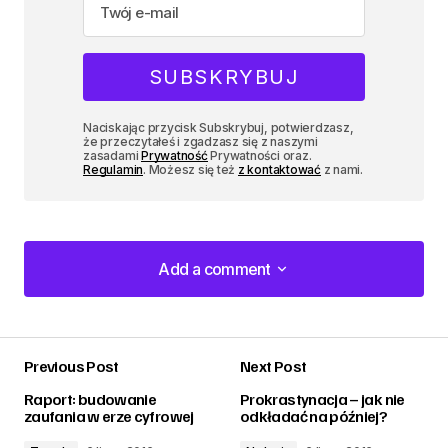
Naciskając przycisk Subskrybuj, potwierdzasz,
że przeczytałeś i zgadzasz się z naszymi
zasadami
Prywatność
Prywatności oraz.
Regulamin
. Możesz się też
z kontaktować
z nami.
Add a comment
Add a comment
Previous Post
Next Post
zalogować
Raport: budowanie
Prokrastynacja – jak nie
zaufania w erze cyfrowej
odkładać na później?