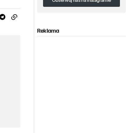
Obserwuj nas na Instagramie
Obserwuj nas na Instagramie
Reklama