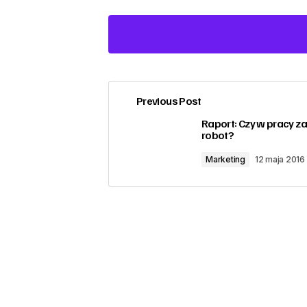
Previous Post
zalogować
Raport: Czy w pracy za
robot?
Marketing
12 maja 2016