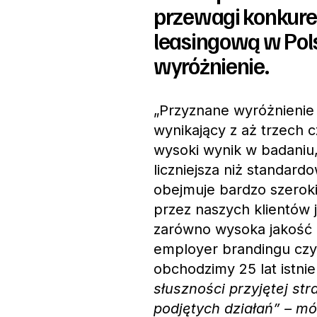
przewagi konkuren
leasingową w Pols
wyróżnienie.
„Przyznane wyróżnienie 
wynikający z aż trzech 
wysoki wynik w badaniu
liczniejsza niż standardo
obejmuje bardzo szerok
przez naszych klientów j
zarówno wysoka jakość 
employer brandingu czy
obchodzimy 25 lat istni
słuszności przyjętej str
podjętych działań” – m