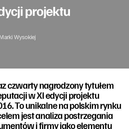
ycji projektu
 Marki Wysokiej
 raz czwarty nagrodzony tytułem
utacji w XI edycji projektu
6. To unikalne na polskim rynku
celem jest analiza postrzegania
umentów i firmy jako elementu