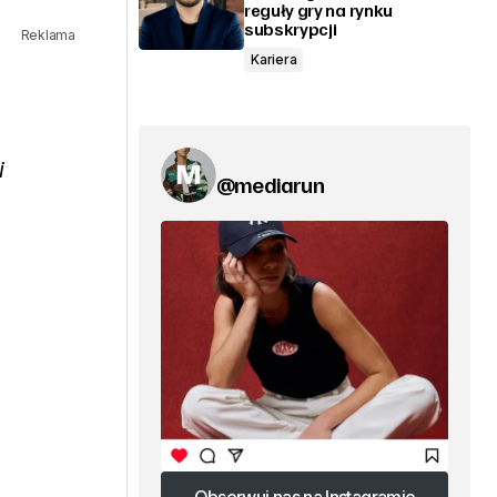
reguły gry na rynku
subskrypcji
Reklama
Kariera
i
@mediarun