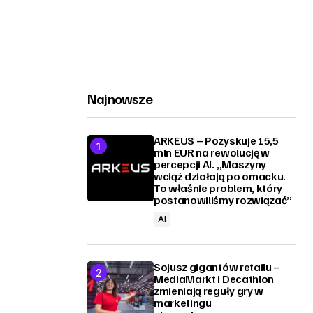
Najnowsze
ARKEUS – Pozyskuje 15,5
mln EUR na rewolucję w
percepcji AI. „Maszyny
wciąż działają po omacku.
To właśnie problem, który
postanowiliśmy rozwiązać”
AI
Sojusz gigantów retailu –
MediaMarkt i Decathlon
zmieniają reguły gry w
marketingu