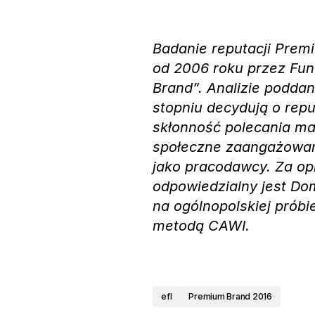
Badanie reputacji Prem
od 2006 roku przez Fun
Brand”. Analizie podda
stopniu decydują o reput
skłonność polecania ma
społeczne zaangażowani
jako pracodawcy. Za op
odpowiedzialny jest Do
na ogólnopolskiej prób
metodą CAWI.
efl
Premium Brand 2016