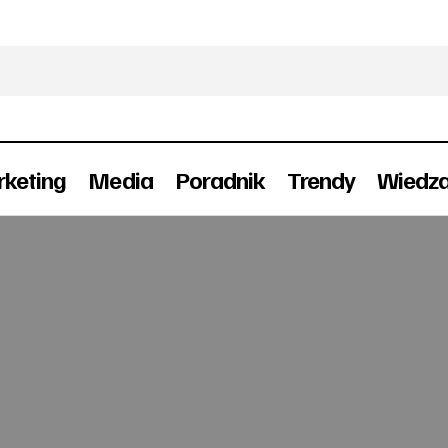
keting
Media
Poradnik
Trendy
Wiedz
EFL nagrodzone w XI edycji projektu Premium 
ydarzenia