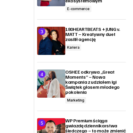
ekosystemowym
E-commerce
180HEARTBEATS + JUNG v.
MATT – Kreatywny duet
zasilił agencję
Kariera
OSHEE odkrywa „Great
Moments” – Nowa
kampania z udziałem Igi
Świątek głosem młodego
pokolenia
Marketing
WP Premium ściąga
gwiazdę dziennikarstwa
śledczego – to może zmienić