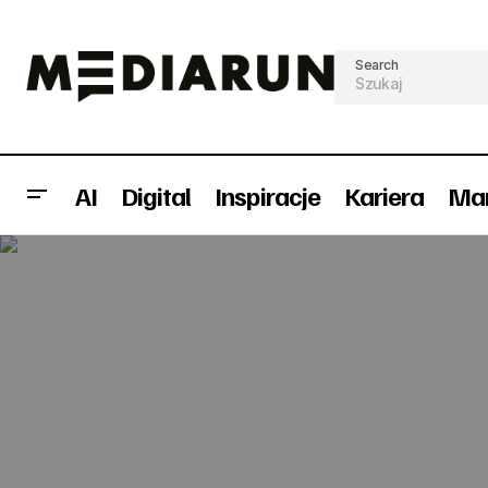
Search
AI
Digital
Inspiracje
Kariera
Mar
Raport: Czy w pracy zastąpi Cię robot?
Konkursy
W