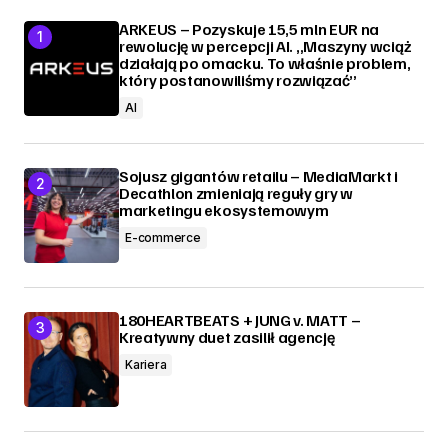
ARKEUS – Pozyskuje 15,5 mln EUR na
rewolucję w percepcji AI. „Maszyny wciąż
działają po omacku. To właśnie problem,
który postanowiliśmy rozwiązać”
AI
Sojusz gigantów retailu – MediaMarkt i
Decathlon zmieniają reguły gry w
marketingu ekosystemowym
E-commerce
180HEARTBEATS + JUNG v. MATT –
Kreatywny duet zasilił agencję
Kariera