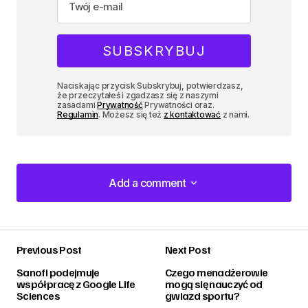
Naciskając przycisk Subskrybuj, potwierdzasz,
że przeczytałeś i zgadzasz się z naszymi
zasadami
Prywatność
Prywatności oraz.
Regulamin
. Możesz się też
z kontaktować
z nami.
Add a comment
Add a comment
Previous Post
Next Post
zalogować
Sanofi podejmuje
Czego menadżerowie
współpracę z Google Life
mogą się nauczyć od
Sciences
gwiazd sportu?