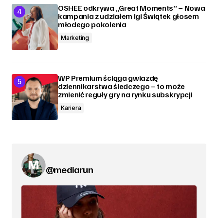
OSHEE odkrywa „Great Moments” – Nowa
kampania z udziałem Igi Świątek głosem
młodego pokolenia
Marketing
WP Premium ściąga gwiazdę
dziennikarstwa śledczego – to może
zmienić reguły gry na rynku subskrypcji
Kariera
@mediarun