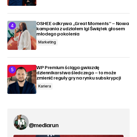
OSHEE odkrywa „Great Moments” – Nowa
kampania z udziałem Igi Świątek głosem
młodego pokolenia
Marketing
WP Premium ściąga gwiazdę
dziennikarstwa śledczego – to może
zmienić reguły gry na rynku subskrypcji
Kariera
@mediarun