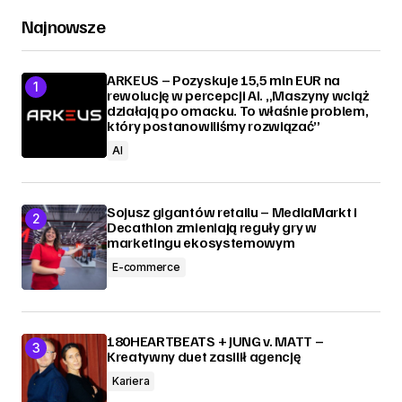
Najnowsze
ARKEUS – Pozyskuje 15,5 mln EUR na
rewolucję w percepcji AI. „Maszyny wciąż
działają po omacku. To właśnie problem,
który postanowiliśmy rozwiązać”
AI
Sojusz gigantów retailu – MediaMarkt i
Decathlon zmieniają reguły gry w
marketingu ekosystemowym
E-commerce
180HEARTBEATS + JUNG v. MATT –
Kreatywny duet zasilił agencję
Kariera