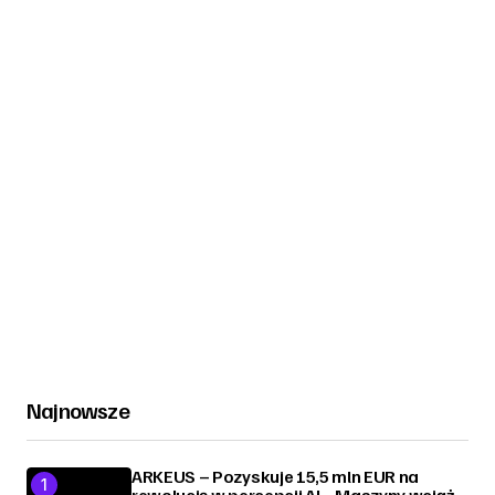
Najnowsze
ARKEUS – Pozyskuje 15,5 mln EUR na
rewolucję w percepcji AI. „Maszyny wciąż