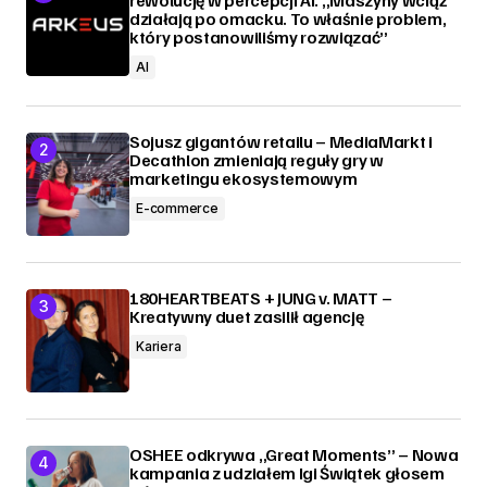
działają po omacku. To właśnie problem,
który postanowiliśmy rozwiązać”
AI
Sojusz gigantów retailu – MediaMarkt i
Decathlon zmieniają reguły gry w
marketingu ekosystemowym
E-commerce
180HEARTBEATS + JUNG v. MATT –
Kreatywny duet zasilił agencję
Kariera
OSHEE odkrywa „Great Moments” – Nowa
kampania z udziałem Igi Świątek głosem