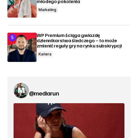
młodego pokolenia
Marketing
WP Premium ściąga gwiazdę
dziennikarstwa śledczego – to może
zmienić reguły gry na rynku subskrypcji
Kariera
@mediarun