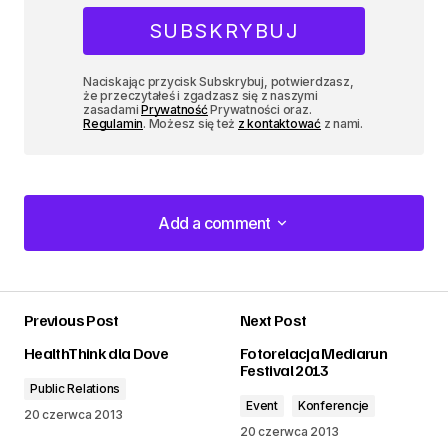
Naciskając przycisk Subskrybuj, potwierdzasz,
że przeczytałeś i zgadzasz się z naszymi
zasadami
Prywatność
Prywatności oraz.
Regulamin
. Możesz się też
z kontaktować
z nami.
Add a comment
Add a comment
Previous Post
Next Post
zalogować
HealthThink dla Dove
Fotorelacja Mediarun
Festival 2013
Public Relations
Event
Konferencje
20 czerwca 2013
20 czerwca 2013