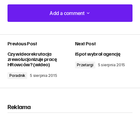
Add a comment
Add a comment
Previous Post
Next Post
zalogować
Czy wideorekrutacja
iSpot wybrał agencję
zrewolucjonizuje pracę
HRowców? (wideo)
Przetargi
5 sierpnia 2015
Poradnik
5 sierpnia 2015
Reklama