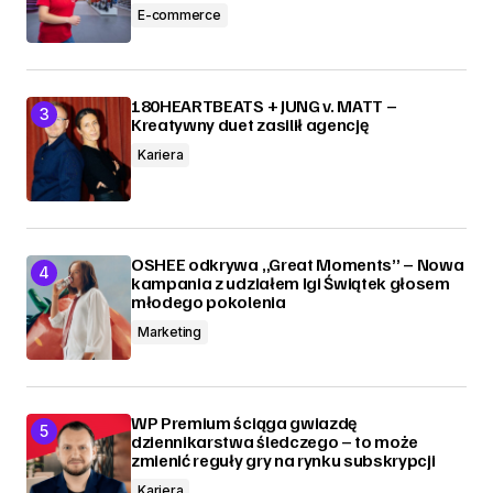
E-commerce
180HEARTBEATS + JUNG v. MATT –
Kreatywny duet zasilił agencję
Kariera
OSHEE odkrywa „Great Moments” – Nowa
kampania z udziałem Igi Świątek głosem
młodego pokolenia
Marketing
WP Premium ściąga gwiazdę
dziennikarstwa śledczego – to może
zmienić reguły gry na rynku subskrypcji
Kariera