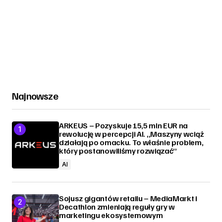
Najnowsze
ARKEUS – Pozyskuje 15,5 mln EUR na
rewolucję w percepcji AI. „Maszyny wciąż
działają po omacku. To właśnie problem,
który postanowiliśmy rozwiązać”
AI
Sojusz gigantów retailu – MediaMarkt i
Decathlon zmieniają reguły gry w
marketingu ekosystemowym