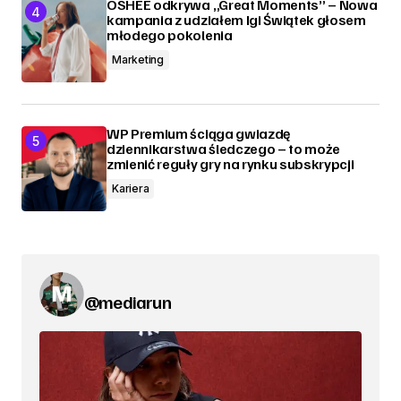
OSHEE odkrywa „Great Moments” – Nowa
kampania z udziałem Igi Świątek głosem
młodego pokolenia
Marketing
WP Premium ściąga gwiazdę
dziennikarstwa śledczego – to może
zmienić reguły gry na rynku subskrypcji
Kariera
@mediarun