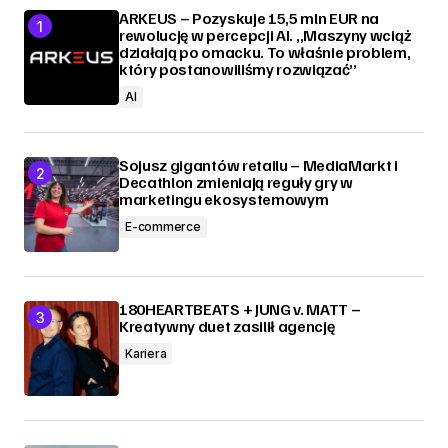
ARKEUS – Pozyskuje 15,5 mln EUR na
rewolucję w percepcji AI. „Maszyny wciąż
działają po omacku. To właśnie problem,
który postanowiliśmy rozwiązać”
AI
Sojusz gigantów retailu – MediaMarkt i
Decathlon zmieniają reguły gry w
marketingu ekosystemowym
E-commerce
180HEARTBEATS + JUNG v. MATT –
Kreatywny duet zasilił agencję
Kariera