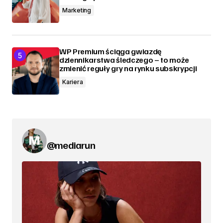
Marketing
WP Premium ściąga gwiazdę
dziennikarstwa śledczego – to może
zmienić reguły gry na rynku subskrypcji
Kariera
@mediarun