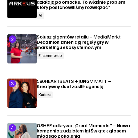
działają po omacku. To właśnie problem,
który postanowiliśmy rozwiązać”
AI
Sojusz gigantów retailu – MediaMarkt i
Decathlon zmieniają reguły gry w
marketingu ekosystemowym
E-commerce
180HEARTBEATS + JUNG v. MATT –
Kreatywny duet zasilił agencję
Kariera
OSHEE odkrywa „Great Moments” – Nowa
kampania z udziałem Igi Świątek głosem
młodego pokolenia