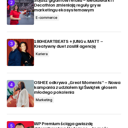
Sojusz gigantów retailu – MediaMarkt i
Decathlon zmieniają reguły gry w
marketingu ekosystemowym
E-commerce
180HEARTBEATS + JUNG v. MATT –
Kreatywny duet zasilił agencję
Kariera
OSHEE odkrywa „Great Moments” – Nowa
kampania z udziałem Igi Świątek głosem
młodego pokolenia
Marketing
WP Premium ściąga gwiazdę