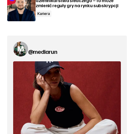
dziennikarstwa śledczego – to może
zmienić reguły gry na rynku subskrypcji
Kariera
@mediarun