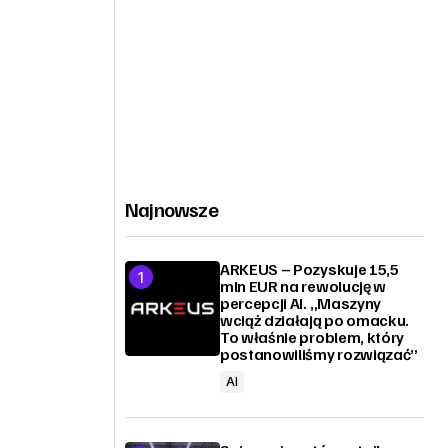
Najnowsze
ARKEUS – Pozyskuje 15,5
mln EUR na rewolucję w
percepcji AI. „Maszyny
wciąż działają po omacku.
To właśnie problem, który
postanowiliśmy rozwiązać”
AI