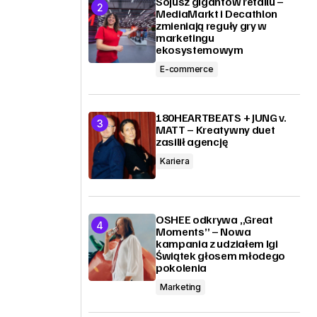
Sojusz gigantów retailu –
MediaMarkt i Decathlon
zmieniają reguły gry w
marketingu
ekosystemowym
E-commerce
180HEARTBEATS + JUNG v.
MATT – Kreatywny duet
zasilił agencję
Kariera
OSHEE odkrywa „Great
Moments” – Nowa
kampania z udziałem Igi
Świątek głosem młodego
pokolenia
Marketing