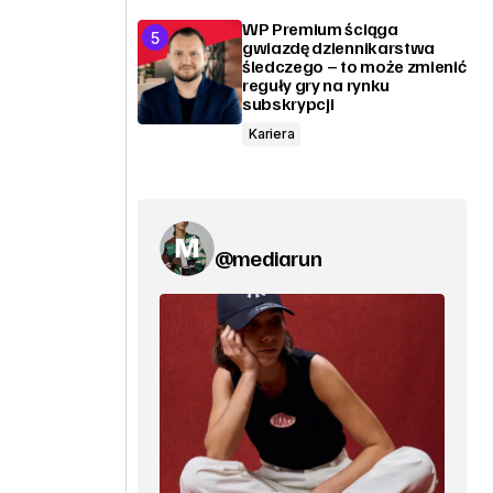
WP Premium ściąga
gwiazdę dziennikarstwa
śledczego – to może zmienić
reguły gry na rynku
subskrypcji
Kariera
@mediarun