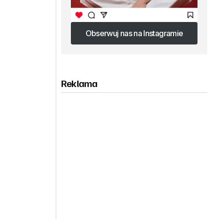
Obserwuj nas na Instagramie
Obserwuj nas na Instagramie
Reklama