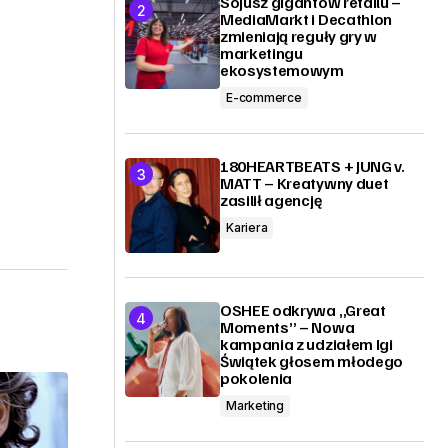
Sojusz gigantów retailu –
MediaMarkt i Decathlon
zmieniają reguły gry w
marketingu
ekosystemowym
E-commerce
180HEARTBEATS + JUNG v.
MATT – Kreatywny duet
zasilił agencję
Kariera
OSHEE odkrywa „Great
Moments” – Nowa
kampania z udziałem Igi
Świątek głosem młodego
pokolenia
Marketing