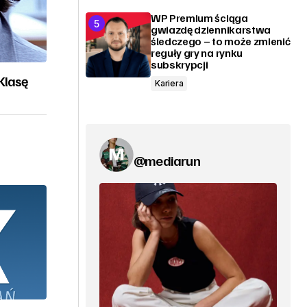
WP Premium ściąga
gwiazdę dziennikarstwa
śledczego – to może zmienić
reguły gry na rynku
subskrypcji
Klasę
Kariera
@mediarun