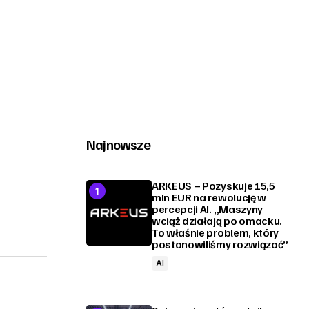
Najnowsze
ARKEUS – Pozyskuje 15,5
mln EUR na rewolucję w
percepcji AI. „Maszyny
wciąż działają po omacku.
To właśnie problem, który
postanowiliśmy rozwiązać”
AI