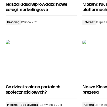
Nasza Klasa wprowadza nowe
Mobilna NK 
usługi marketingowe
platformac
Branding
12 lipca 2011
Internet
11 lipca 
Co dzieci robią na portalach
Nasza Klas
społecznościowych?
prezesa
Internet
Social Media
22 kwietnia 2011
Kariera
21 kwiet