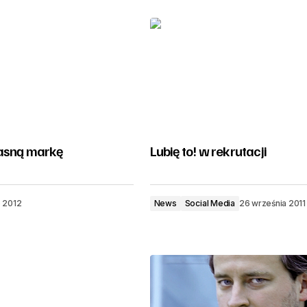
asną markę
Lubię to! w rekrutacji
o 2012
News
Social Media
26 września 2011