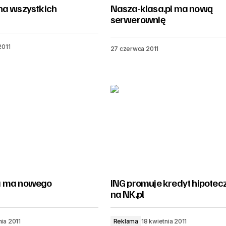
na wszystkich
Nasza-klasa.pl ma nową
h
serwerownię
2011
27 czerwca 2011
a ma nowego
ING promuje kredyt hipotec
na NK.pl
nia 2011
Reklama
18 kwietnia 2011