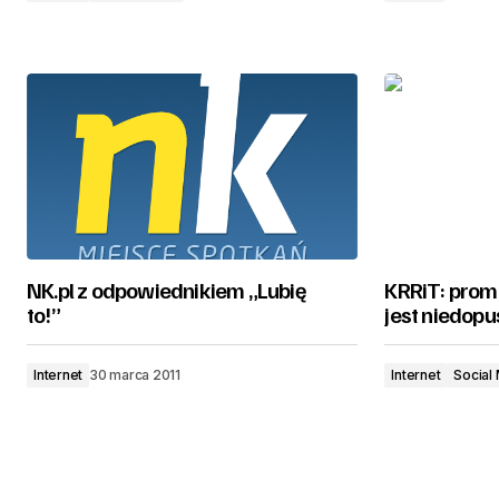
NK.pl z odpowiednikiem „Lubię
KRRiT: pro
to!”
jest niedop
Internet
30 marca 2011
Internet
Social