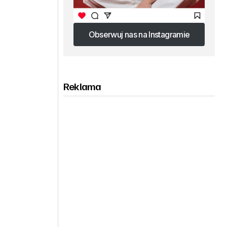
Obserwuj nas na Instagramie
Obserwuj nas na Instagramie
Reklama