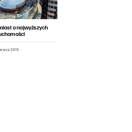
miast o najwyższych
ruchomości
erwca 2015