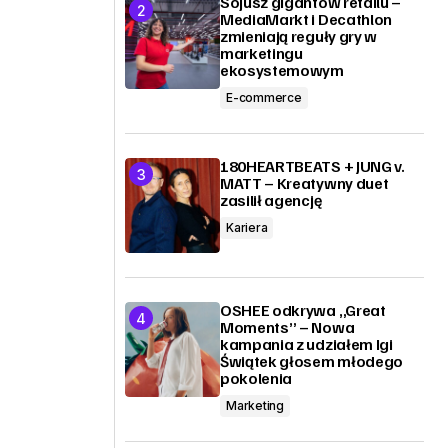
Sojusz gigantów retailu –
MediaMarkt i Decathlon
zmieniają reguły gry w
marketingu
ekosystemowym
E-commerce
180HEARTBEATS + JUNG v.
MATT – Kreatywny duet
zasilił agencję
Kariera
OSHEE odkrywa „Great
Moments” – Nowa
kampania z udziałem Igi
Świątek głosem młodego
pokolenia
Marketing