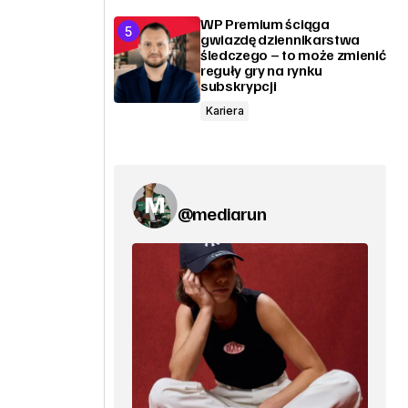
WP Premium ściąga
gwiazdę dziennikarstwa
śledczego – to może zmienić
reguły gry na rynku
subskrypcji
Kariera
@mediarun