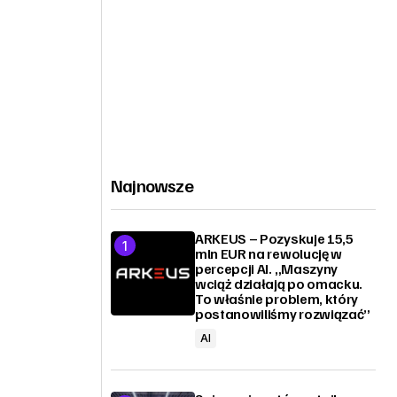
Najnowsze
ARKEUS – Pozyskuje 15,5
mln EUR na rewolucję w
percepcji AI. „Maszyny
wciąż działają po omacku.
To właśnie problem, który
postanowiliśmy rozwiązać”
AI