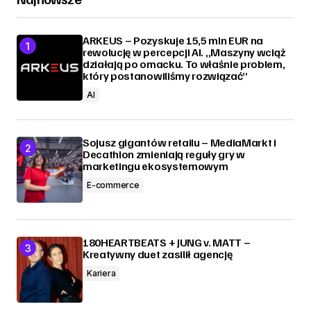
ARKEUS – Pozyskuje 15,5 mln EUR na
rewolucję w percepcji AI. „Maszyny wciąż
działają po omacku. To właśnie problem,
który postanowiliśmy rozwiązać”
AI
Sojusz gigantów retailu – MediaMarkt i
Decathlon zmieniają reguły gry w
marketingu ekosystemowym
E-commerce
180HEARTBEATS + JUNG v. MATT –
Kreatywny duet zasilił agencję
Kariera