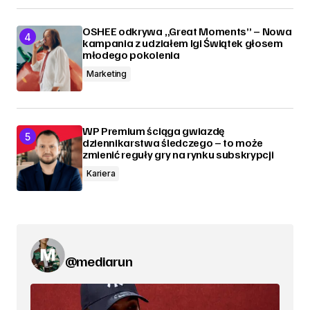
OSHEE odkrywa „Great Moments” – Nowa
kampania z udziałem Igi Świątek głosem
młodego pokolenia
Marketing
WP Premium ściąga gwiazdę
dziennikarstwa śledczego – to może
zmienić reguły gry na rynku subskrypcji
Kariera
@mediarun