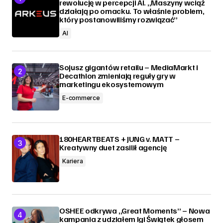
rewolucję w percepcji AI. „Maszyny wciąż
działają po omacku. To właśnie problem,
który postanowiliśmy rozwiązać”
AI
Sojusz gigantów retailu – MediaMarkt i
Decathlon zmieniają reguły gry w
marketingu ekosystemowym
E-commerce
180HEARTBEATS + JUNG v. MATT –
Kreatywny duet zasilił agencję
Kariera
OSHEE odkrywa „Great Moments” – Nowa
kampania z udziałem Igi Świątek głosem