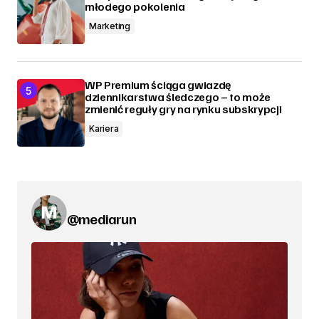
młodego pokolenia
Marketing
WP Premium ściąga gwiazdę
dziennikarstwa śledczego – to może
zmienić reguły gry na rynku subskrypcji
Kariera
@mediarun