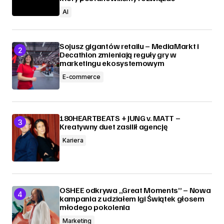
AI
Sojusz gigantów retailu – MediaMarkt i
Decathlon zmieniają reguły gry w
marketingu ekosystemowym
E-commerce
180HEARTBEATS + JUNG v. MATT –
Kreatywny duet zasilił agencję
Kariera
OSHEE odkrywa „Great Moments” – Nowa
kampania z udziałem Igi Świątek głosem
młodego pokolenia
Marketing