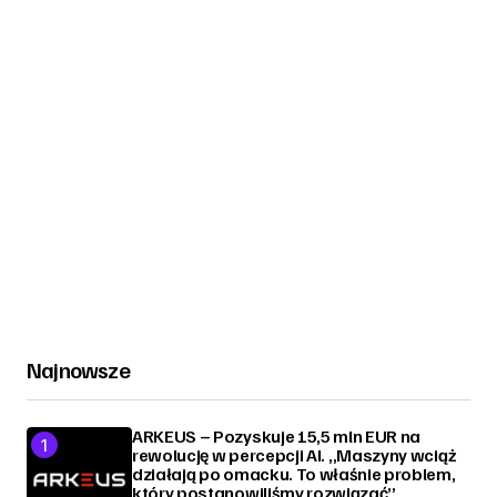
Najnowsze
ARKEUS – Pozyskuje 15,5 mln EUR na
rewolucję w percepcji AI. „Maszyny wciąż
działają po omacku. To właśnie problem,
który postanowiliśmy rozwiązać”