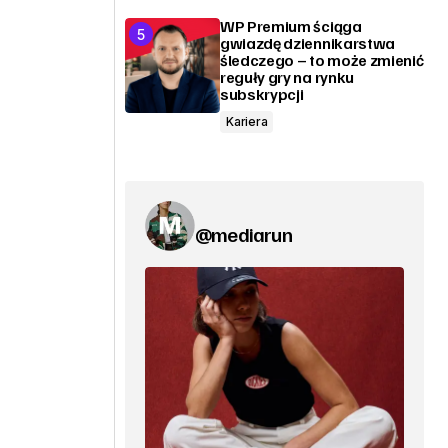
WP Premium ściąga
gwiazdę dziennikarstwa
śledczego – to może zmienić
reguły gry na rynku
subskrypcji
Kariera
@mediarun