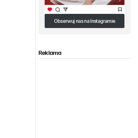
Obserwuj nas na Instagramie
Obserwuj nas na Instagramie
Reklama