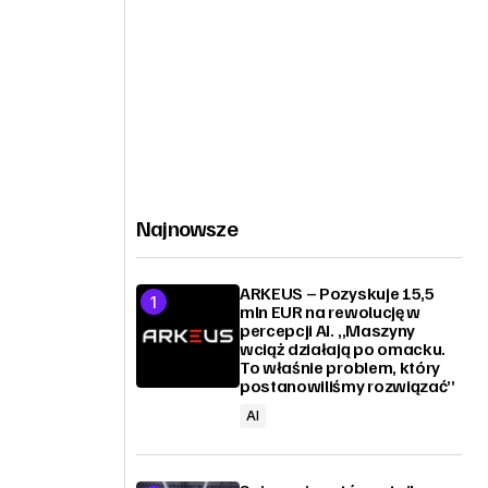
Najnowsze
ARKEUS – Pozyskuje 15,5
mln EUR na rewolucję w
percepcji AI. „Maszyny
wciąż działają po omacku.
To właśnie problem, który
postanowiliśmy rozwiązać”
AI