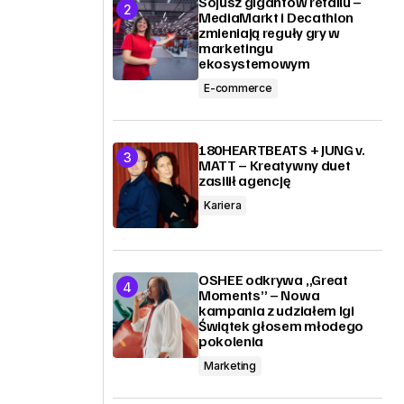
Sojusz gigantów retailu –
MediaMarkt i Decathlon
zmieniają reguły gry w
marketingu
ekosystemowym
E-commerce
180HEARTBEATS + JUNG v.
MATT – Kreatywny duet
zasilił agencję
Kariera
OSHEE odkrywa „Great
Moments” – Nowa
kampania z udziałem Igi
Świątek głosem młodego
pokolenia
Marketing