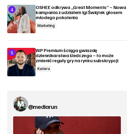
OSHEE odkrywa „Great Moments” – Nowa
kampania z udziałem Igi Świątek głosem
młodego pokolenia
Marketing
WP Premium ściąga gwiazdę
dziennikarstwa śledczego – to może
zmienić reguły gry na rynku subskrypcji
Kariera
@mediarun