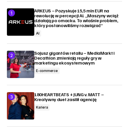
ARKEUS – Pozyskuje 15,5 mln EUR na
rewolucję w percepcji AI. „Maszyny wciąż
działają po omacku. To właśnie problem,
który postanowiliśmy rozwiązać”
AI
Sojusz gigantów retailu – MediaMarkt i
Decathlon zmieniają reguły gry w
marketingu ekosystemowym
E-commerce
180HEARTBEATS + JUNG v. MATT –
Kreatywny duet zasilił agencję
Kariera