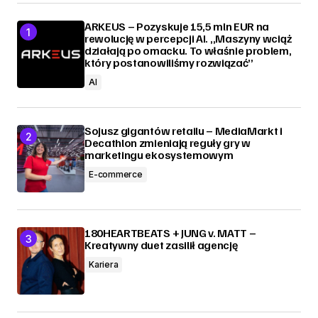
ARKEUS – Pozyskuje 15,5 mln EUR na
rewolucję w percepcji AI. „Maszyny wciąż
działają po omacku. To właśnie problem,
który postanowiliśmy rozwiązać”
AI
Sojusz gigantów retailu – MediaMarkt i
Decathlon zmieniają reguły gry w
marketingu ekosystemowym
E-commerce
180HEARTBEATS + JUNG v. MATT –
Kreatywny duet zasilił agencję
Kariera