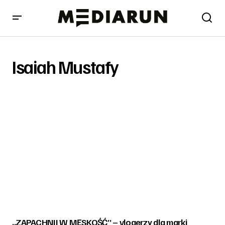
Isaiah Mustafy
„ZAPACHNIJ W MĘSKOŚĆ” – vlogerzy dla marki