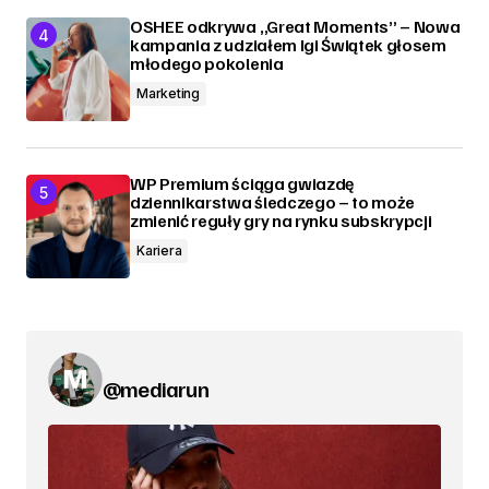
OSHEE odkrywa „Great Moments” – Nowa
kampania z udziałem Igi Świątek głosem
młodego pokolenia
Marketing
WP Premium ściąga gwiazdę
dziennikarstwa śledczego – to może
zmienić reguły gry na rynku subskrypcji
Kariera
@mediarun