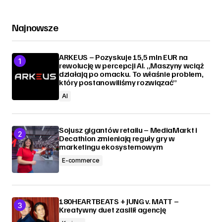
Najnowsze
ARKEUS – Pozyskuje 15,5 mln EUR na
rewolucję w percepcji AI. „Maszyny wciąż
działają po omacku. To właśnie problem,
który postanowiliśmy rozwiązać”
AI
Sojusz gigantów retailu – MediaMarkt i
Decathlon zmieniają reguły gry w
marketingu ekosystemowym
E-commerce
180HEARTBEATS + JUNG v. MATT –
Kreatywny duet zasilił agencję