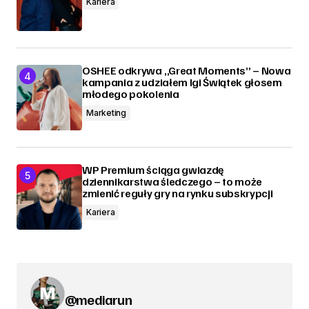
Kariera
OSHEE odkrywa „Great Moments” – Nowa
kampania z udziałem Igi Świątek głosem
młodego pokolenia
Marketing
WP Premium ściąga gwiazdę
dziennikarstwa śledczego – to może
zmienić reguły gry na rynku subskrypcji
Kariera
@mediarun