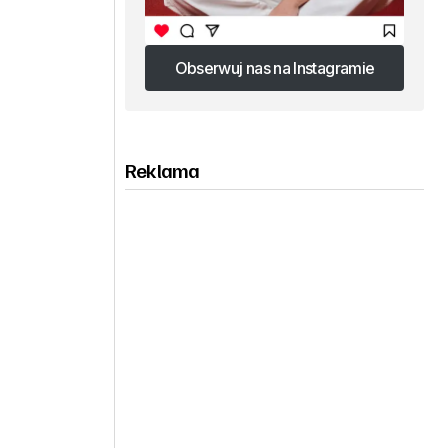
Obserwuj nas na Instagramie
Obserwuj nas na Instagramie
Reklama