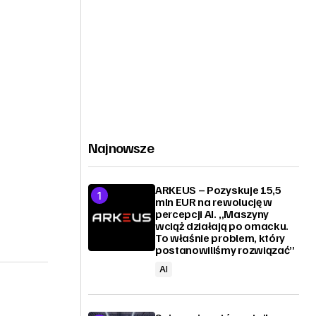
Najnowsze
ARKEUS – Pozyskuje 15,5
mln EUR na rewolucję w
percepcji AI. „Maszyny
wciąż działają po omacku.
To właśnie problem, który
postanowiliśmy rozwiązać”
AI