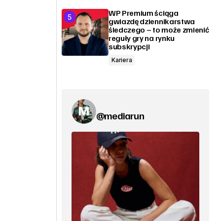
WP Premium ściąga
gwiazdę dziennikarstwa
śledczego – to może zmienić
reguły gry na rynku
subskrypcji
Kariera
@mediarun