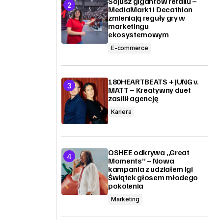
Sojusz gigantów retailu –
MediaMarkt i Decathlon
zmieniają reguły gry w
marketingu
ekosystemowym
E-commerce
180HEARTBEATS + JUNG v.
MATT – Kreatywny duet
zasilił agencję
Kariera
OSHEE odkrywa „Great
Moments” – Nowa
kampania z udziałem Igi
Świątek głosem młodego
pokolenia
Marketing