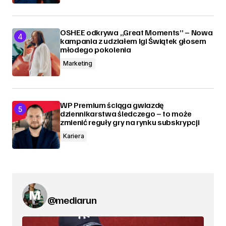
OSHEE odkrywa „Great Moments” – Nowa
kampania z udziałem Igi Świątek głosem
młodego pokolenia
Marketing
WP Premium ściąga gwiazdę
dziennikarstwa śledczego – to może
zmienić reguły gry na rynku subskrypcji
Kariera
@mediarun