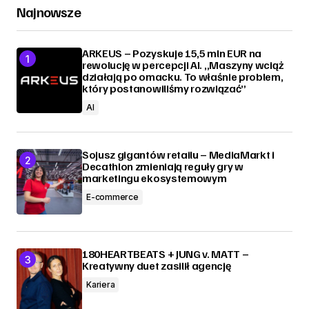
Najnowsze
ARKEUS – Pozyskuje 15,5 mln EUR na
rewolucję w percepcji AI. „Maszyny wciąż
działają po omacku. To właśnie problem,
który postanowiliśmy rozwiązać”
AI
Sojusz gigantów retailu – MediaMarkt i
Decathlon zmieniają reguły gry w
marketingu ekosystemowym
E-commerce
180HEARTBEATS + JUNG v. MATT –
Kreatywny duet zasilił agencję
Kariera