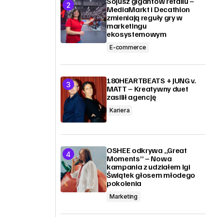
Sojusz gigantów retailu –
MediaMarkt i Decathlon
zmieniają reguły gry w
marketingu
ekosystemowym
E-commerce
180HEARTBEATS + JUNG v.
MATT – Kreatywny duet
zasilił agencję
Kariera
OSHEE odkrywa „Great
Moments” – Nowa
kampania z udziałem Igi
Świątek głosem młodego
pokolenia
Marketing