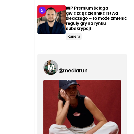
WP Premium ściąga
gwiazdę dziennikarstwa
śledczego – to może zmienić
reguły gry na rynku
subskrypcji
Kariera
@mediarun