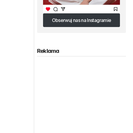
Obserwuj nas na Instagramie
Obserwuj nas na Instagramie
Reklama