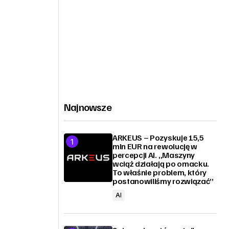
Najnowsze
ARKEUS – Pozyskuje 15,5
mln EUR na rewolucję w
percepcji AI. „Maszyny
wciąż działają po omacku.
To właśnie problem, który
postanowiliśmy rozwiązać”
AI