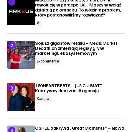
rewolucję w percepcji AI. „Maszyny wciąż
działają po omacku. To właśnie problem,
który postanowiliśmy rozwiązać”
AI
Sojusz gigantów retailu – MediaMarkt i
Decathlon zmieniają reguły gry w
marketingu ekosystemowym
E-commerce
180HEARTBEATS + JUNG v. MATT –
Kreatywny duet zasilił agencję
Kariera
OSHEE odkrywa „Great Moments” – Nowa