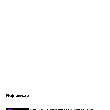
Najnowsze
ARKEUS – Pozyskuje 15,5 mln EUR na