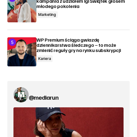
kampania z udziałem Igi Świątek głosem
młodego pokolenia
Marketing
WP Premium ściąga gwiazdę
dziennikarstwa śledczego – to może
zmienić reguły gry na rynku subskrypcji
Kariera
@mediarun