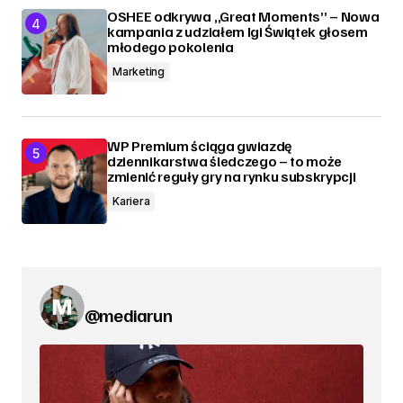
OSHEE odkrywa „Great Moments” – Nowa
kampania z udziałem Igi Świątek głosem
młodego pokolenia
Marketing
WP Premium ściąga gwiazdę
dziennikarstwa śledczego – to może
zmienić reguły gry na rynku subskrypcji
Kariera
@mediarun