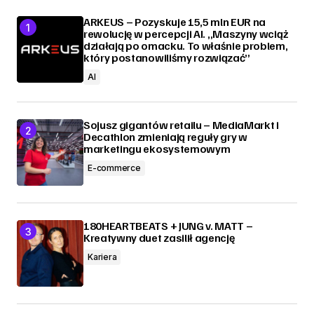
ARKEUS – Pozyskuje 15,5 mln EUR na
rewolucję w percepcji AI. „Maszyny wciąż
działają po omacku. To właśnie problem,
który postanowiliśmy rozwiązać”
AI
Sojusz gigantów retailu – MediaMarkt i
Decathlon zmieniają reguły gry w
marketingu ekosystemowym
E-commerce
180HEARTBEATS + JUNG v. MATT –
Kreatywny duet zasilił agencję
Kariera