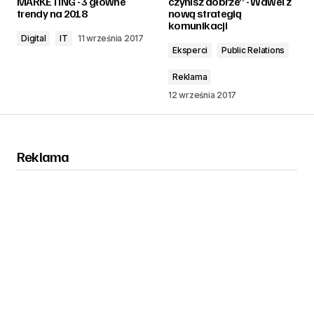
MARKETING - 3 główne
czynisz dobrze” - Wawel z
trendy na 2018
nową strategią
komunikacji
Digital
IT
11 września 2017
Eksperci
Public Relations
Reklama
12 września 2017
Reklama