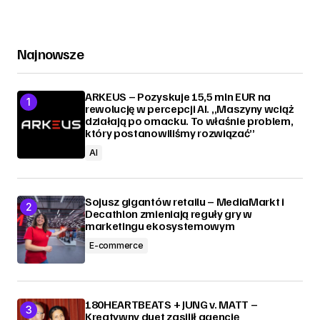
Najnowsze
ARKEUS – Pozyskuje 15,5 mln EUR na
rewolucję w percepcji AI. „Maszyny wciąż
działają po omacku. To właśnie problem,
który postanowiliśmy rozwiązać”
AI
Sojusz gigantów retailu – MediaMarkt i
Decathlon zmieniają reguły gry w
marketingu ekosystemowym
E-commerce
180HEARTBEATS + JUNG v. MATT –
Kreatywny duet zasilił agencję