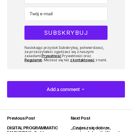
Naciskając przycisk Subskrybuj, potwierdzasz,
że przeczytałeś i zgadzasz się z naszymi
zasadami
Prywatność
Prywatności oraz.
Regulamin
. Możesz się też
z kontaktować
z nami.
Add a comment
Add a comment
Previous Post
Next Post
zalogować
DIGITAL PROGRAMMATIC
„Czujesz się dobrze,