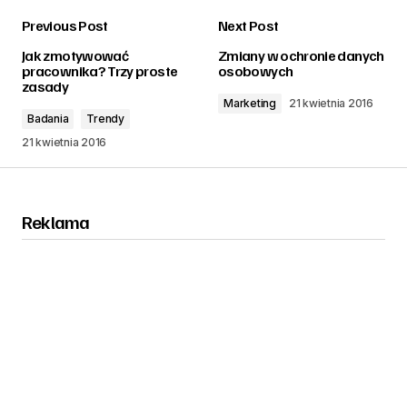
Previous Post
Next Post
zalogować
Jak zmotywować
Zmiany w ochronie danych
pracownika? Trzy proste
osobowych
zasady
Marketing
21 kwietnia 2016
Badania
Trendy
21 kwietnia 2016
Reklama