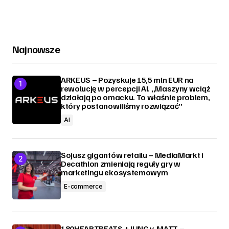
Najnowsze
ARKEUS – Pozyskuje 15,5 mln EUR na
rewolucję w percepcji AI. „Maszyny wciąż
działają po omacku. To właśnie problem,
który postanowiliśmy rozwiązać”
AI
Sojusz gigantów retailu – MediaMarkt i
Decathlon zmieniają reguły gry w
marketingu ekosystemowym
E-commerce
180HEARTBEATS + JUNG v. MATT –