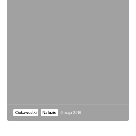
Ciekawostki
Na luzie
6 maja 2016