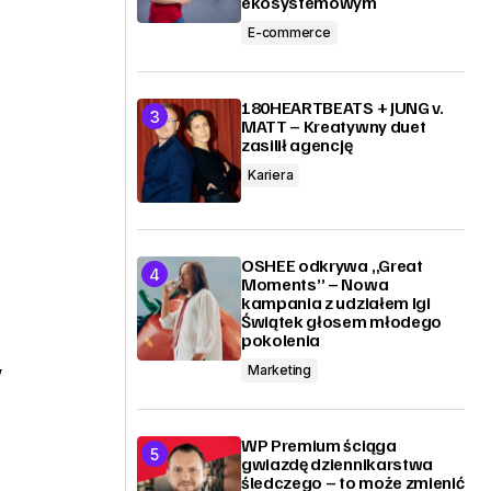
ekosystemowym
E-commerce
180HEARTBEATS + JUNG v.
MATT – Kreatywny duet
zasilił agencję
Kariera
OSHEE odkrywa „Great
Moments” – Nowa
kampania z udziałem Igi
Świątek głosem młodego
pokolenia
o
w
Marketing
WP Premium ściąga
e
gwiazdę dziennikarstwa
śledczego – to może zmienić