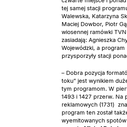
czwarte miejsce i pona
tej samej stacji progra
Walewska, Katarzyna Sk
Maciej Dowbor, Piotr G
wiosennej ramówki TVN –
zasiadają: Agnieszka Chy
Wojewódzki, a program p
przysporzyły stacji pona
– Dobra pozycja format
toku” jest wynikiem du
tym programom. W pierw
1493 i 1427 przerw. Na
reklamowych (1731) znal
program ten został także
wyemitowanych spotów