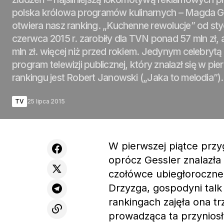
polska królowa programów kulinarnych – Magda Ge
otwiera nasz ranking. „Kuchenne rewolucje” od sty
czerwca 2015 r. zarobiły dla TVN ponad 57 mln zł, 
mln zł. więcej niż przed rokiem. Jedynym celebryt
program telewizji publicznej, który znalazł się w pie
rankingu jest Robert Janowski („Jaka to melodia”).
TV
25 lipca 2015
W pierwszej piątce prz
oprócz Gessler znalazła 
czołówce ubiegłoroczne
Drzyzga, gospodyni ta
rankingach zajęła ona t
prowadząca ta przyniosła