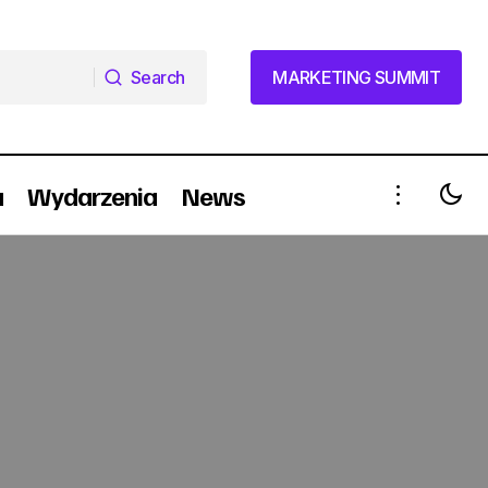
Search
MARKETING SUMMIT
Search
MARKETING SUMMIT
a
Wydarzenia
News
Multimedia Polska i Playboy
i
przedłużają umowę