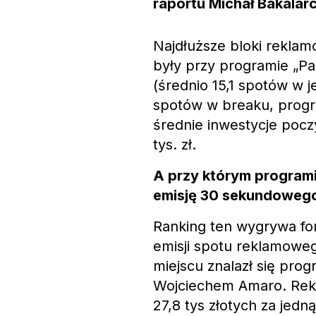
raportu Michał Bakala
Najdłuższe bloki rekla
były przy programie „P
(średnio 15,1 spotów w j
spotów w breaku, progra
średnie inwestycje pocz
tys. zł.
A przy którym programi
emisję 30 sekundoweg
Ranking ten wygrywa for
emisji spotu reklamoweg
miejscu znalazł się pro
Wojciechem Amaro. Rekl
27,8 tys złotych za jedn