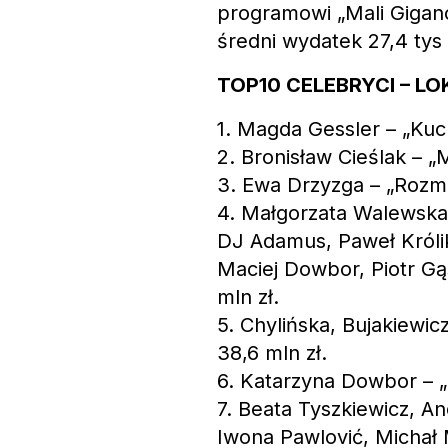
programowi „Mali Gigan
średni wydatek 27,4 tys 
TOP10 CELEBRYCI –
1. Magda Gessler – „Kuch
2. Bronisław Cieślak – „
3. Ewa Drzyzga – „Rozmo
4. Małgorzata Walewska
DJ Adamus, Paweł Króli
Maciej Dowbor, Piotr Gą
mln zł.
5. Chylińska, Bujakiewicz
38,6 mln zł.
6. Katarzyna Dowbor – „
7. Beata Tyszkiewicz, A
Iwona Pawlović, Michał 