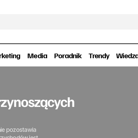
keting
Media
Poradnik
Trendy
Wiedz
Ranking celebrytów przynoszących największe zysk
TV
rzynoszących
ie pozostawia
rzychodów jest