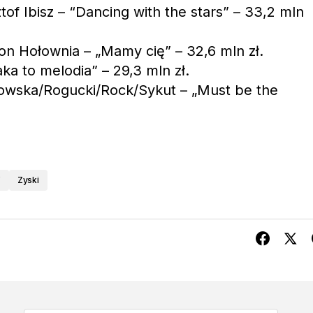
of Ibisz – “Dancing with the stars” – 33,2 mln
n Hołownia – „Mamy cię” – 32,6 mln zł.
ka to melodia” – 29,3 mln zł.
owska/Rogucki/Rock/Sykut – „Must be the
V
Zyski