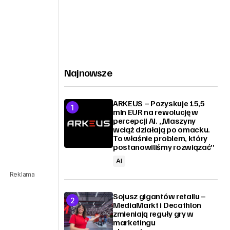
Najnowsze
ARKEUS – Pozyskuje 15,5
mln EUR na rewolucję w
percepcji AI. „Maszyny
wciąż działają po omacku.
To właśnie problem, który
postanowiliśmy rozwiązać”
AI
Reklama
Sojusz gigantów retailu –
MediaMarkt i Decathlon
zmieniają reguły gry w
marketingu