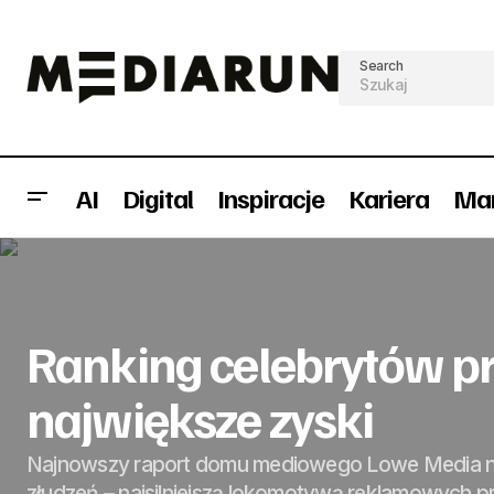
Search
AI
Digital
Inspiracje
Kariera
Mar
Mobile emailmarketing (r)evolution
Ranking celebrytów p
największe zyski
Najnowszy raport domu mediowego Lowe Media n
złudzeń – najsilniejszą lokomotywą reklamowych p