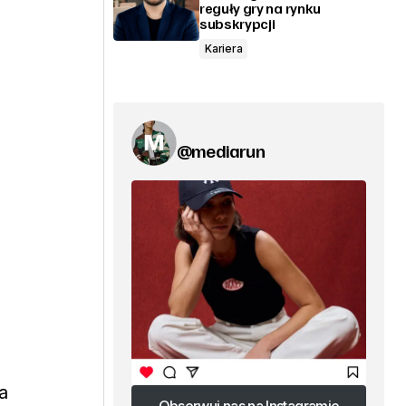
reguły gry na rynku
subskrypcji
Kariera
@mediarun
a
a