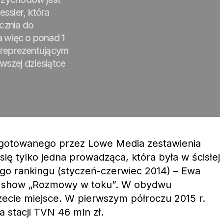
ssler, która
cznia do
a więc o ponad 1
ą reprezentującym
rwszej dziesiątce
ygotowanego przez Lowe Media zestawienia
się tylko jedna prowadząca, która była w ścisłej
go rankingu (styczeń-czerwiec 2014) – Ewa
lk show „Rozmowy w toku”. W obydwu
rzecie miejsce. W pierwszym półroczu 2015 r.
 stacji TVN 46 mln zł.